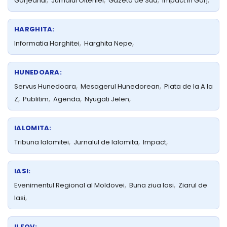
Gorjeanul
Jurnalul Olteniei
Gazeta de Sud
Impact in Gorj
HARGHITA:
,
,
Informatia Harghitei
Harghita Nepe
HUNEDOARA:
,
,
Servus Hunedoara
Mesagerul Hunedorean
Piata de la A la
,
,
,
,
Z
Publitim
Agenda
Nyugati Jelen
IALOMITA:
,
,
,
Tribuna Ialomitei
Jurnalul de Ialomita
Impact
IASI:
,
,
Evenimentul Regional al Moldovei
Buna ziua Iasi
Ziarul de
,
Iasi
ILFOV: