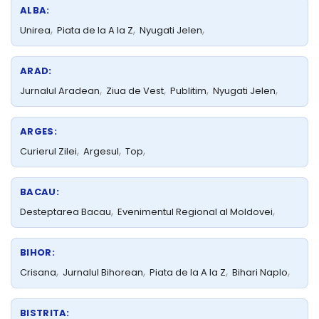
ALBA:
,
,
,
Unirea
Piata de la A la Z
Nyugati Jelen
ARAD:
,
,
,
,
Jurnalul Aradean
Ziua de Vest
Publitim
Nyugati Jelen
ARGES:
,
,
,
Curierul Zilei
Argesul
Top
BACAU:
,
,
Desteptarea Bacau
Evenimentul Regional al Moldovei
BIHOR:
,
,
,
,
Crisana
Jurnalul Bihorean
Piata de la A la Z
Bihari Naplo
BISTRITA: