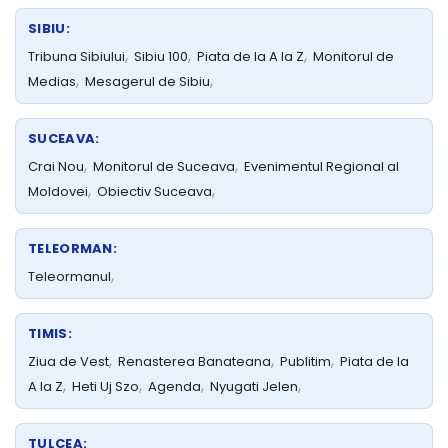
SIBIU:
,
,
,
Tribuna Sibiului
Sibiu 100
Piata de la A la Z
Monitorul de
,
,
Medias
Mesagerul de Sibiu
SUCEAVA:
,
,
Crai Nou
Monitorul de Suceava
Evenimentul Regional al
,
,
Moldovei
Obiectiv Suceava
TELEORMAN:
,
Teleormanul
TIMIS:
,
,
,
Ziua de Vest
Renasterea Banateana
Publitim
Piata de la
,
,
,
,
A la Z
Heti Uj Szo
Agenda
Nyugati Jelen
TULCEA: