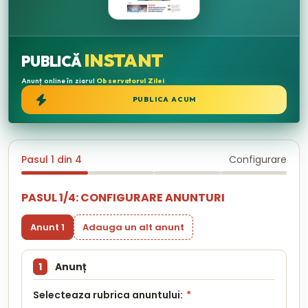
INSTANT
PUBLICĂ
Anunț online în ziarul
Observatorul Zilei
PUBLICA ACUM
Pasul 1 din 4
Configurare
PASUL 1/4: CONFIGURARE ANUNTURI
Anunt 1
Adauga un alt anunt
1
Anunț
Selecteaza rubrica anuntului:
*