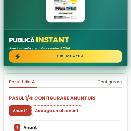
INSTANT
PUBLICĂ
Anunț online în ziarul
Observatorul Zilei
PUBLICA ACUM
Pasul 1 din 4
Configurare
PASUL 1/4: CONFIGURARE ANUNTURI
Anunt 1
Adauga un alt anunt
1
Anunț