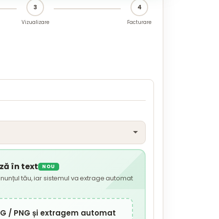
3
4
Vizualizare
Facturare
ă în text
NOU
nunțul tău, iar sistemul va extrage automat
JPG / PNG și extragem automat