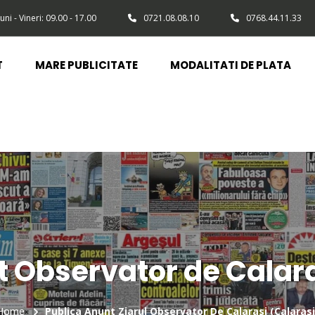
uni - Vineri: 09.00 - 17.00
0721.08.08.10
0768.44.11.33
T
MARE PUBLICITATE
MODALITATI DE PLATA
t Observator de Calara
Home
Publica Anunt Ziarul Observator De Calarasi (Calarasi