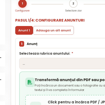
1
2
Configurare
Selectare ziar
PASUL 1/4: CONFIGURARE ANUNTURI
Anunt 1
Adauga un alt anunt
1
Anunț
Selecteaza rubrica anuntului:
*
Transformă anunțul din PDF sau poz
Poți încărca un document sau o fotografie cu a
textul și îl va completa în formular.
Click pentru a încărca PDF / 