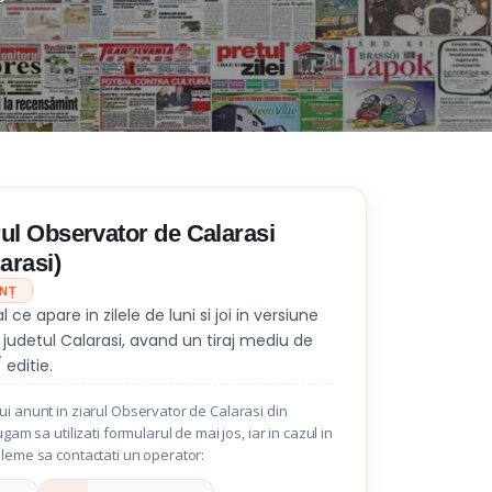
rul Observator de Calarasi
larasi)
UNȚ
ce apare in zilele de luni si joi in versiune
 judetul Calarasi, avand un tiraj mediu de
editie.
i anunt in ziarul Observator de Calarasi din
ugam sa utilizati formularul de mai jos, iar in cazul in
bleme sa contactati un operator: