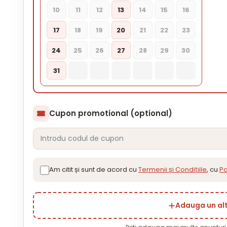
10
11
12
13
14
15
16
17
18
19
20
21
22
23
24
25
26
27
28
29
30
31
Cupon promotional (optional)
Am citit și sunt de acord cu
Termenii și Condițiile
, cu
Po
Adauga un al