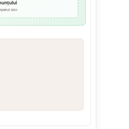
nunțului
șierul aici