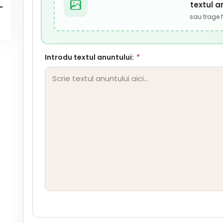
textul a
sau trage fi
Introdu textul anuntului:
*