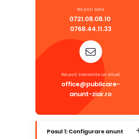
Ne poti suna
0721.08.08.10
,
0768.44.11.33
Ne poti transmite un email
office@publicare-
anunt-ziar.ro
Pasul 1: Configurare anunt