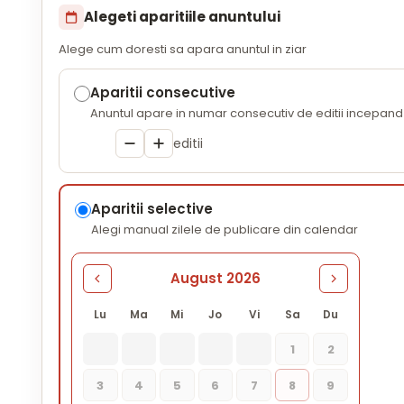
Alegeti aparitiile anuntului
Alege cum doresti sa apara anuntul in ziar
Aparitii consecutive
Anuntul apare in numar consecutiv de editii incepand 
editii
Aparitii selective
Alegi manual zilele de publicare din calendar
August 2026
Lu
Ma
Mi
Jo
Vi
Sa
Du
1
2
3
4
5
6
7
8
9