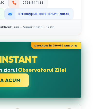
.10
0768.44.11.33
p
office@publicare-anunt-ziar.ro
blicul:
Luni — Vineri: 09:00 – 17:00
DOVADA ÎN 30-60 MINUTE
INSTANT
n ziarul
Observatorul Zilei
CA ACUM