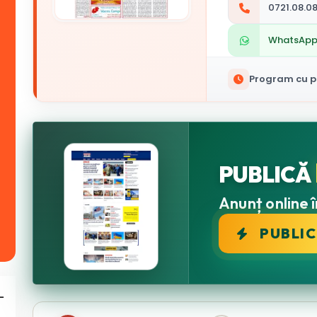
0721.08.08
WhatsAp
Program cu pu
PUBLICĂ
Anunț online î
PUBLI