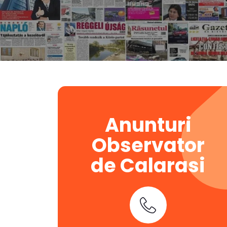
Anunturi
Observator
de Calarasi