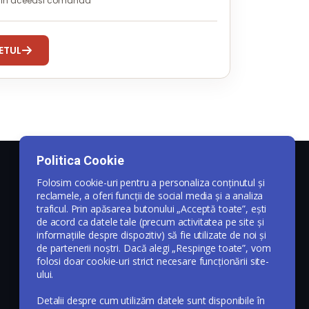
i in aceeasi comanda
ETUL
Politica Cookie
Folosim cookie-uri pentru a personaliza conținutul și
reclamele, a oferi funcții de social media și a analiza
traficul. Prin apăsarea butonului „Acceptă toate”, ești
de acord ca datele tale (precum activitatea pe site și
informațiile despre dispozitiv) să fie utilizate de noi și
de partenerii noștri. Dacă alegi „Respinge toate”, vom
folosi doar cookie-uri strict necesare funcționării site-
ului.
Detalii despre cum utilizăm datele sunt disponibile în