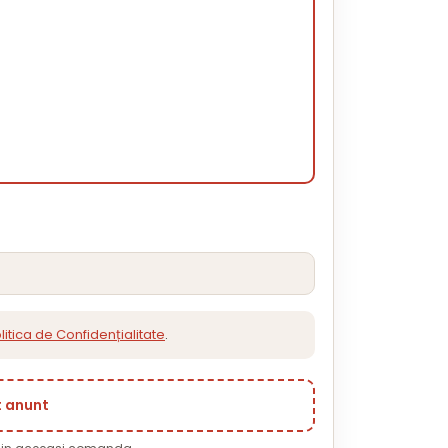
litica de Confidențialitate
.
t anunt