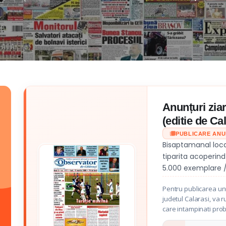
Anunțuri zia
(editie de Ca
PUBLICARE AN
Bisaptamanal local 
tiparita acoperind
5.000 exemplare / 
Pentru publicarea unu
judetul Calarasi, va r
care intampinati pro