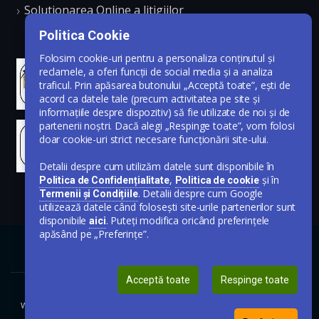
Solutionarea Online a litigiilor
Politica Cookie
Folosim cookie-uri pentru a personaliza conținutul și
reclamele, a oferi funcții de social media și a analiza
traficul. Prin apăsarea butonului „Acceptă toate”, ești de
acord ca datele tale (precum activitatea pe site și
informațiile despre dispozitiv) să fie utilizate de noi și de
partenerii noștri. Dacă alegi „Respinge toate”, vom folosi
doar cookie-uri strict necesare funcționării site-ului.
Detalii despre cum utilizăm datele sunt disponibile în
,
și în
Politica de Confidențialitate
Politica de cookie
. Detalii despre cum Google
Termenii și Condițiile
utilizează datele când folosești site-urile partenerilor sunt
disponibile
. Puteți modifica oricând preferințele
aici
apăsând pe „Preferințe”.
Acceptă toate
Respinge toate
www.publicare-anunt-ziar.ro © Toate drepturile rezervate 2020-