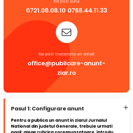
Ne poti suna
0721.08.08.10
0768.44.11.33
,
Ne poti transmite un email
office@publicare-anunt-
ziar.ro
Pasul 1: Configurare anunt
Pentru a publica un anunt in ziarul Jurnalul
National din judetul Generale, trebuie urmati
pasii: alege rubrica corespunzatoare, introdu