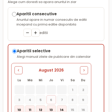
Alege cum doresti sa apara anuntul in ziar
Aparitii consecutive
Anuntul apare in numar consecutiv de editii
incepand cu prima editie disponibila
editii
Aparitii selective
Alegi manual zilele de publicare din calendar
August 2026
Lu
Ma
Mi
Jo
Vi
Sa
Du
1
2
3
4
5
6
7
8
9
10
11
12
13
14
15
16