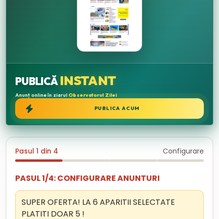
INSTANT
PUBLICĂ
Anunț online în ziarul
Observatorul Zilei
PUBLICA ACUM
Pasul 1 din 4
Configurare
PASUL 1/4: CONFIGURARE ANUNTURI
SUPER OFERTA! LA 6 APARITII SELECTATE
PLATITI DOAR 5 !