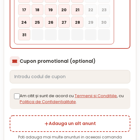
17
18
19
20
21
22
23
24
25
26
27
28
29
30
31
Cupon promotional (optional)
Am citit și sunt de acord cu
Termenii și Condițiile
, cu
Politica de Confidențialitate
.
Adauga un alt anunt
Poti adauga mai multe anunturi in aceeasi comanda