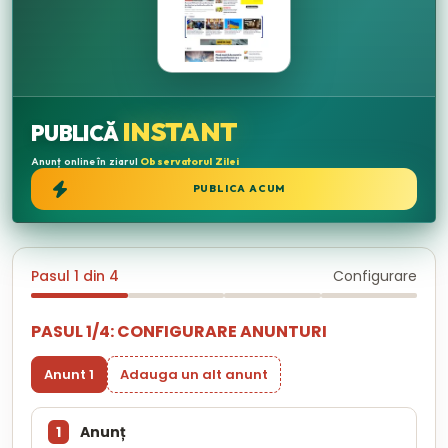
INSTANT
PUBLICĂ
Anunț online în ziarul
Observatorul Zilei
PUBLICA ACUM
Pasul 1 din 4
Configurare
PASUL 1/4: CONFIGURARE ANUNTURI
Anunt 1
Adauga un alt anunt
1
Anunț