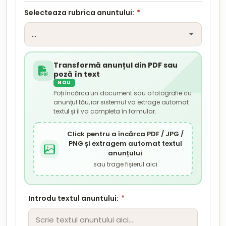
Selecteaza rubrica anuntului:
*
Transformă anunțul din PDF sau
poză în text
NOU
Poți încărca un document sau o fotografie cu
anunțul tău, iar sistemul va extrage automat
textul și îl va completa în formular.
Click pentru a încărca PDF / JPG /
PNG și extragem automat textul
anunțului
sau trage fișierul aici
Introdu textul anuntului:
*