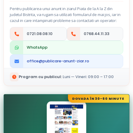
Pentru publicarea unui anunt in ziarul Piata de la A la Z din
judetul Bistrita, va rugam sa utilizati formularul de mai jos, iar in
cazul in care intampinati probleme sa contactati un operator:
0721.08.08.10
0768.44.11.33
WhatsApp
office@publicare-anunt-ziar.ro
Program cu publicul:
Luni — Vineri: 09:00 – 17:00
DOVADA ÎN 30-60 MINUTE