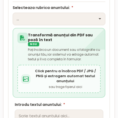
Selecteaza rubrica anuntului:
*
Transformă anunțul din PDF sau
poză în text
NOU
Poți încărca un document sau o fotografie cu
anunțul tău, iar sistemul va extrage automat
textul și îl va completa în formular.
Click pentru a încărca PDF / JPG /
PNG și extragem automat textul
anunțului
sau trage fișierul aici
Introdu textul anuntului:
*