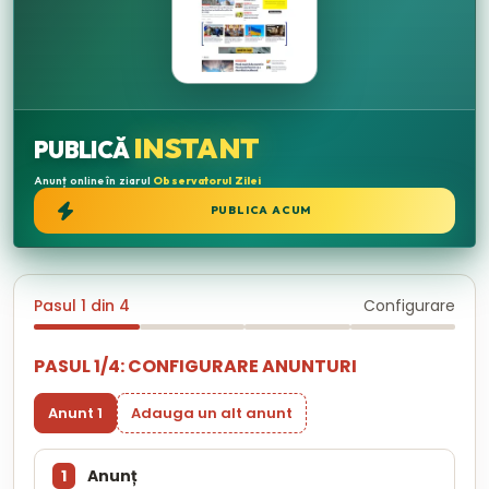
INSTANT
PUBLICĂ
Anunț online în ziarul
Observatorul Zilei
PUBLICA ACUM
Pasul 1 din 4
Configurare
PASUL 1/4: CONFIGURARE ANUNTURI
Anunt 1
Adauga un alt anunt
1
Anunț