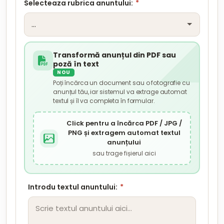
Selecteaza rubrica anuntului:
*
Transformă anunțul din PDF sau
poză în text
NOU
Poți încărca un document sau o fotografie cu
anunțul tău, iar sistemul va extrage automat
textul și îl va completa în formular.
Click pentru a încărca PDF / JPG /
PNG și extragem automat textul
anunțului
sau trage fișierul aici
Introdu textul anuntului:
*