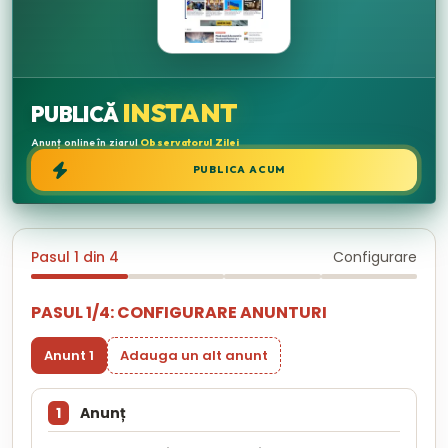
INSTANT
PUBLICĂ
Anunț online în ziarul
Observatorul Zilei
PUBLICA ACUM
Pasul 1 din 4
Configurare
PASUL 1/4: CONFIGURARE ANUNTURI
Anunt 1
Adauga un alt anunt
1
Anunț