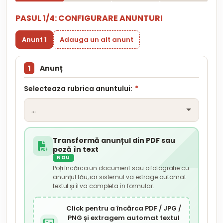
PASUL 1/4: CONFIGURARE ANUNTURI
Anunt 1
Adauga un alt anunt
1
Anunț
Selecteaza rubrica anuntului:
*
Transformă anunțul din PDF sau
poză în text
NOU
Poți încărca un document sau o fotografie cu
anunțul tău, iar sistemul va extrage automat
textul și îl va completa în formular.
Click pentru a încărca PDF / JPG /
PNG și extragem automat textul