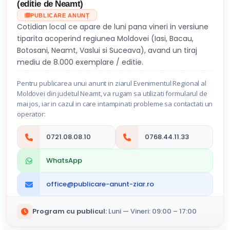
(editie de Neamt)
PUBLICARE ANUNȚ
Cotidian local ce apare de luni pana vineri in versiune
tiparita acoperind regiunea Moldovei (Iasi, Bacau,
Botosani, Neamt, Vaslui si Suceava), avand un tiraj
mediu de 8.000 exemplare / editie.
Pentru publicarea unui anunt in ziarul Evenimentul Regional al
Moldovei din judetul Neamt, va rugam sa utilizati formularul de
mai jos, iar in cazul in care intampinati probleme sa contactati un
operator:
0721.08.08.10
0768.44.11.33
WhatsApp
office@publicare-anunt-ziar.ro
Program cu publicul:
Luni — Vineri: 09:00 – 17:00