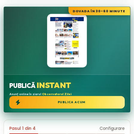
DOVADA ÎN 30-60 MINUTE
INSTANT
PUBLICĂ
Anunț online în ziarul
Observatorul Zilei
PUBLICA ACUM
Pasul 1 din 4
Configurare