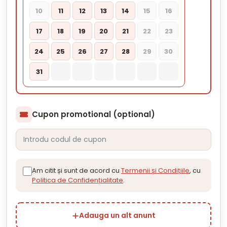
10
11
12
13
14
15
16
17
18
19
20
21
22
23
24
25
26
27
28
29
30
31
Cupon promotional (optional)
Am citit și sunt de acord cu
Termenii și Condițiile
, cu
Politica de Confidențialitate
.
Adauga un alt anunt