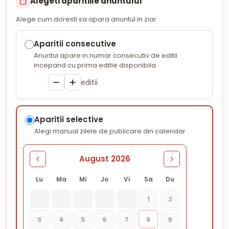
Alegeti aparitiile anuntului
Alege cum doresti sa apara anuntul in ziar
Aparitii consecutive
Anuntul apare in numar consecutiv de editii
incepand cu prima editie disponibila
editii
Aparitii selective
Alegi manual zilele de publicare din calendar
August 2026
Lu
Ma
Mi
Jo
Vi
Sa
Du
1
2
3
4
5
6
7
8
9