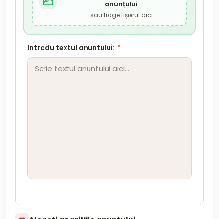
anunțului
sau trage fișierul aici
Introdu textul anuntului:
*