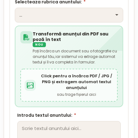
Selecteaza rubrica anuntului:
*
Transformă anunțul din PDF sau
poză în text
NOU
Poți încărca un document sau o fotografie cu
anunțul tău, iar sistemul va extrage automat
textul și îl va completa în formular.
Click pentru a încărca PDF / JPG /
PNG și extragem automat textul
anunțului
sau trage fișierul aici
Introdu textul anuntului:
*