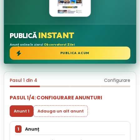
INSTANT
PUBLICĂ
Anunț online în ziarul
Observatorul Zilei
PUBLICA ACUM
Pasul 1 din 4
Configurare
PASUL 1/4: CONFIGURARE ANUNTURI
Anunt 1
Adauga un alt anunt
1
Anunț