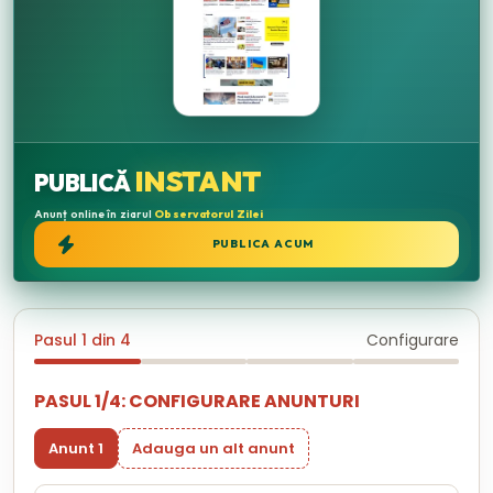
INSTANT
PUBLICĂ
Anunț online în ziarul
Observatorul Zilei
PUBLICA ACUM
Pasul 1 din 4
Configurare
PASUL 1/4: CONFIGURARE ANUNTURI
Anunt 1
Adauga un alt anunt