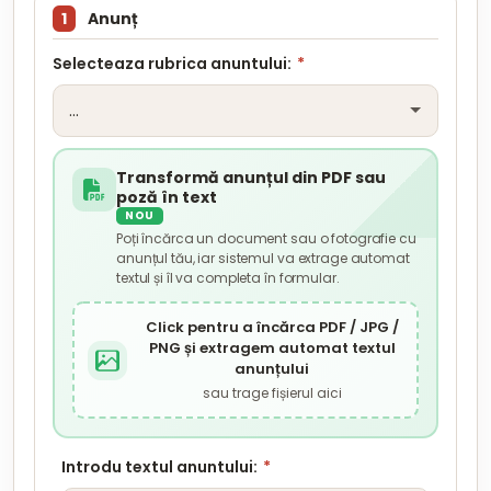
1
Anunț
Selecteaza rubrica anuntului:
*
Transformă anunțul din PDF sau
poză în text
NOU
Poți încărca un document sau o fotografie cu
anunțul tău, iar sistemul va extrage automat
textul și îl va completa în formular.
Click pentru a încărca PDF / JPG /
PNG și extragem automat textul
anunțului
sau trage fișierul aici
Introdu textul anuntului:
*