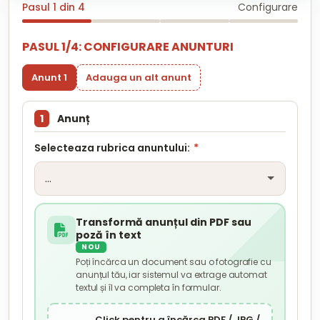
Pasul 1 din 4
Configurare
PASUL 1/4: CONFIGURARE ANUNTURI
Anunt 1
Adauga un alt anunt
1
Anunț
Selecteaza rubrica anuntului:
*
Transformă anunțul din PDF sau
poză în text
NOU
Poți încărca un document sau o fotografie cu
anunțul tău, iar sistemul va extrage automat
textul și îl va completa în formular.
Click pentru a încărca PDF / JPG /