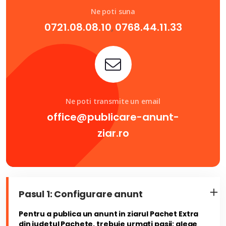
Ne poti suna
0721.08.08.10
0768.44.11.33
,
Ne poti transmite un email
office@publicare-anunt-
ziar.ro
Pasul 1: Configurare anunt
Pentru a publica un anunt in ziarul Pachet Extra
din judetul Pachete, trebuie urmati pasii: alege