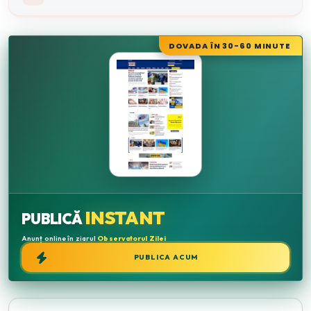
DOVADA ÎN 30-60 MINUTE
INSTANT
PUBLICĂ
Anunț online în ziarul
Observatorul Zilei
PUBLICA ACUM