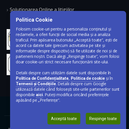
Solutionarea Online a litigiilor
Politica Cookie
Folosim cookie-uri pentru a personaliza conținutul și
reclamele, a oferi funcții de social media și a analiza
traficul. Prin apăsarea butonului „Acceptă toate”, ești de
acord ca datele tale (precum activitatea pe site și
informațiile despre dispozitiv) să fie utilizate de noi și de
partenerii noștri. Dacă alegi „Respinge toate”, vom folosi
doar cookie-uri strict necesare funcționării site-ului.
Detalii despre cum utilizăm datele sunt disponibile în
,
și în
Politica de Confidențialitate
Politica de cookie
. Detalii despre cum Google
Termenii și Condițiile
utilizează datele când folosești site-urile partenerilor sunt
disponibile
. Puteți modifica oricând preferințele
aici
apăsând pe „Preferințe”.
Acceptă toate
Respinge toate
www.publicare-anunt-ziar.ro © Toate drepturile rezervate 2020-