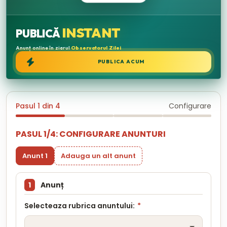
INSTANT
PUBLICĂ
Anunț online în ziarul
Observatorul Zilei
PUBLICA ACUM
Pasul 1 din 4
Configurare
PASUL 1/4: CONFIGURARE ANUNTURI
Anunt 1
Adauga un alt anunt
1
Anunț
Selecteaza rubrica anuntului:
*