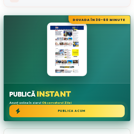
DOVADA ÎN 30-60 MINUTE
INSTANT
PUBLICĂ
Anunț online în ziarul
Observatorul Zilei
PUBLICA ACUM