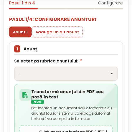
Pasul 1 din 4
Configurare
PASUL 1/4: CONFIGURARE ANUNTURI
Anunt 1
Adauga un alt anunt
1
Anunț
Selecteaza rubrica anuntului:
*
Transformă anunțul din PDF sau
poză în text
NOU
Poți încărca un document sau o fotografie cu
anunțul tău, iar sistemul va extrage automat
textul și îl va completa în formular.
Click pentru a încărca PDF / JPG /