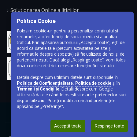
Solutionarea Online a litigiilor
Politica Cookie
Folosim cookie-uri pentru a personaliza conținutul și
reclamele, a oferi funcții de social media și a analiza
traficul. Prin apăsarea butonului „Acceptă toate”, ești de
acord ca datele tale (precum activitatea pe site și
informațiile despre dispozitiv) să fie utilizate de noi și de
partenerii noștri. Dacă alegi „Respinge toate”, vom folosi
doar cookie-uri strict necesare funcționării site-ului.
Detalii despre cum utilizăm datele sunt disponibile în
,
și în
Politica de Confidențialitate
Politica de cookie
. Detalii despre cum Google
Termenii și Condițiile
utilizează datele când folosești site-urile partenerilor sunt
disponibile
. Puteți modifica oricând preferințele
aici
apăsând pe „Preferințe”.
Acceptă toate
Respinge toate
www.publicare-anunt-ziar.ro © Toate drepturile rezervate 2020-