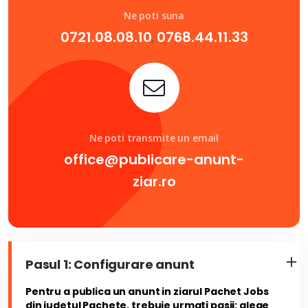
Ne poti suna
0721.08.08.10
0768.44.11.33
,
Ne poti transmite un email
office@publicare-anunt-
ziar.ro
Pasul 1: Configurare anunt
Pentru a publica un anunt in ziarul Pachet Jobs
din judetul Pachete, trebuie urmati pasii: alege