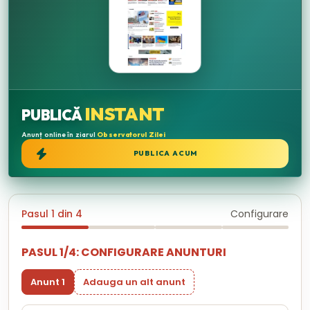
INSTANT
PUBLICĂ
Anunț online în ziarul
Observatorul Zilei
PUBLICA ACUM
Pasul 1 din 4
Configurare
PASUL 1/4: CONFIGURARE ANUNTURI
Anunt 1
Adauga un alt anunt