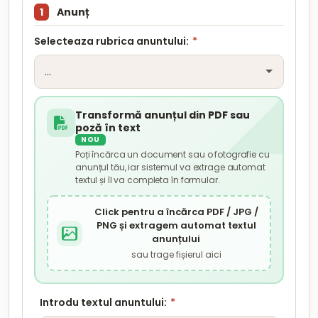
1
Anunț
Selecteaza rubrica anuntului:
*
Transformă anunțul din PDF sau
poză în text
NOU
Poți încărca un document sau o fotografie cu
anunțul tău, iar sistemul va extrage automat
textul și îl va completa în formular.
Click pentru a încărca PDF / JPG /
PNG și extragem automat textul
anunțului
sau trage fișierul aici
Introdu textul anuntului:
*