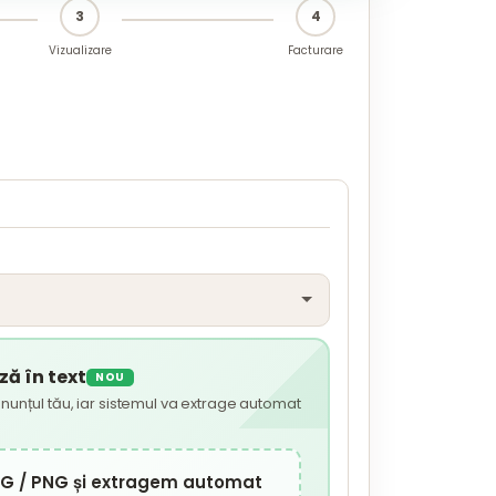
3
4
Vizualizare
Facturare
ă în text
NOU
nunțul tău, iar sistemul va extrage automat
JPG / PNG și extragem automat