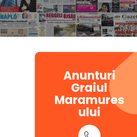
Anunturi
Graiul
Maramures
ului