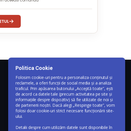
i in aceeasi comanda
ETUL
Politica Cookie
Folosim cookie-uri pentru a personaliza conținutul și
reclamele, a oferi funcții de social media și a analiza
traficul. Prin apăsarea butonului „Acceptă toate”, ești
de acord ca datele tale (precum activitatea pe site și
informațiile despre dispozitiv) să fie utilizate de noi și
de partenerii noștri. Dacă alegi „Respinge toate”, vom
folosi doar cookie-uri strict necesare funcționării site-
ului.
Detalii despre cum utilizăm datele sunt disponibile în