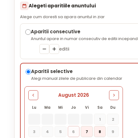
Alegeti aparitiile anuntului
Alege cum doresti sa apara anuntul in ziar
Aparitii consecutive
Anuntul apare in numar consecutiv de editii incepand 
editii
Aparitii selective
Alegi manual zilele de publicare din calendar
August 2026
Lu
Ma
Mi
Jo
Vi
Sa
Du
1
2
3
4
5
6
7
8
9