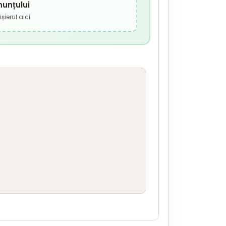
nunțului
șierul aici