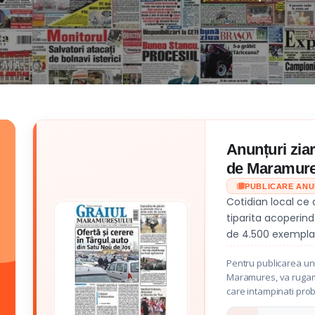
Anunțuri zia
de Maramure
PUBLICARE AN
Cotidian local ce
tiparita acoperin
de 4.500 exemplar
Pentru publicarea unu
Maramures, va rugam sa
care intampinati pro