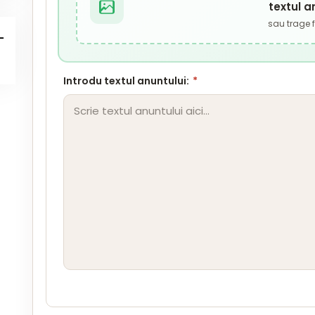
textul a
sau trage fi
Introdu textul anuntului:
*