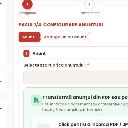
1
2
Configurare
Selectare ziar
PASUL 1/4: CONFIGURARE ANUNTURI
Anunt 1
Adauga un alt anunt
1
Anunț
Selecteaza rubrica anuntului:
*
Transformă anunțul din PDF sau poz
Poți încărca un document sau o fotografie cu a
textul și îl va completa în formular.
Click pentru a încărca PDF / 