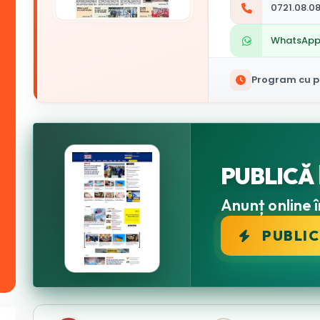
0721.08.08
WhatsAp
Program cu pu
PUBLICĂ
Anunț online î
PUBLI