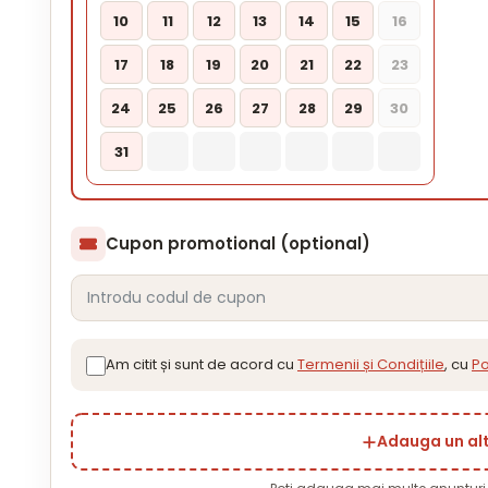
10
11
12
13
14
15
16
17
18
19
20
21
22
23
24
25
26
27
28
29
30
31
Cupon promotional (optional)
Am citit și sunt de acord cu
Termenii și Condițiile
, cu
Po
Adauga un al