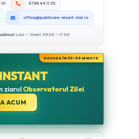
.10
0768.44.11.33
p
office@publicare-anunt-ziar.ro
blicul:
Luni — Vineri: 09:00 – 17:00
DOVADA ÎN 30-60 MINUTE
INSTANT
n ziarul
Observatorul Zilei
CA ACUM