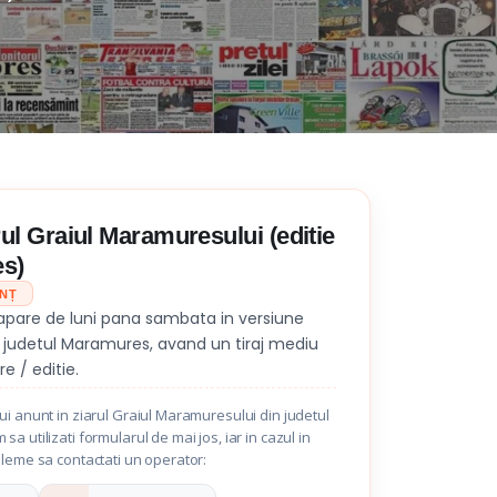
rul Graiul Maramuresului (editie
s)
UNȚ
 apare de luni pana sambata in versiune
d judetul Maramures, avand un tiraj mediu
e / editie.
i anunt in ziarul Graiul Maramuresului din judetul
 utilizati formularul de mai jos, iar in cazul in
bleme sa contactati un operator: