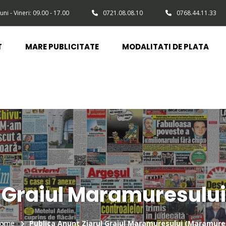
uni - Vineri: 09.00 - 17.00
0721.08.08.10
0768.44.11.33
T
MARE PUBLICITATE
MODALITATI DE PLATA
t Graiul Maramuresulu
ome
Publica Anunt Ziarul Graiul Maramuresului (Maramure