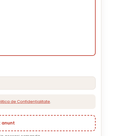
litica de Confidențialitate
.
t anunt