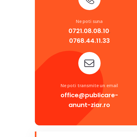
Ne poti suna
0721.08.08.10
,
0768.44.11.33
Ne poti transmite un email
office@publicare-
anunt-ziar.ro