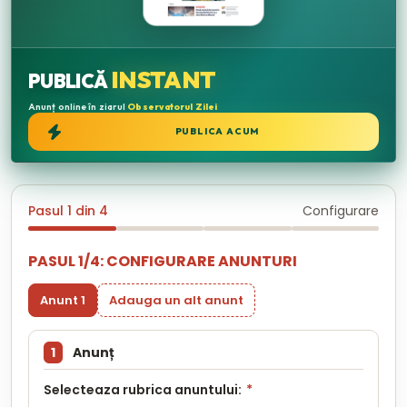
INSTANT
PUBLICĂ
Anunț online în ziarul
Observatorul Zilei
PUBLICA ACUM
Pasul 1 din 4
Configurare
PASUL 1/4: CONFIGURARE ANUNTURI
Anunt 1
Adauga un alt anunt
1
Anunț
Selecteaza rubrica anuntului:
*