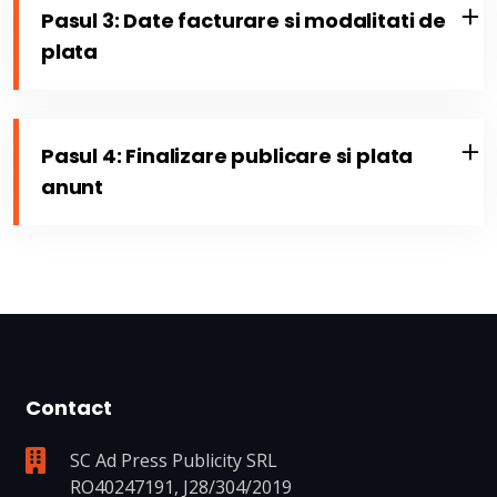
Pasul 3: Date facturare si modalitati de
plata
Pasul 4: Finalizare publicare si plata
anunt
Contact
SC Ad Press Publicity SRL
RO40247191, J28/304/2019