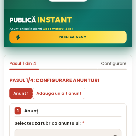
INSTANT
PUBLICĂ
Anunț online în ziarul
Observatorul Zilei
PUBLICA ACUM
Pasul 1 din 4
Configurare
PASUL 1/4: CONFIGURARE ANUNTURI
Anunt 1
Adauga un alt anunt
1
Anunț
Selecteaza rubrica anuntului:
*