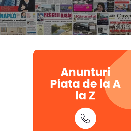
Anunturi
Piata de la A
la Z