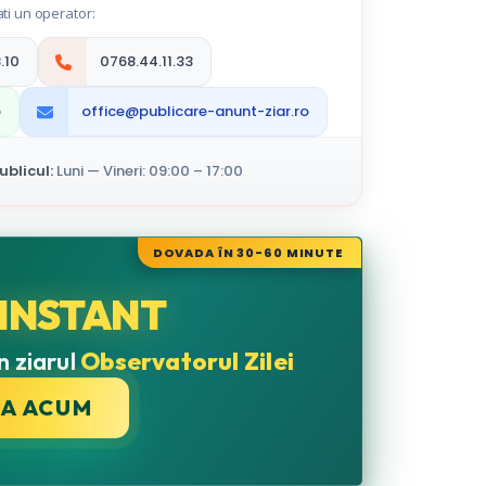
ti un operator:
.10
0768.44.11.33
p
office@publicare-anunt-ziar.ro
blicul:
Luni — Vineri: 09:00 – 17:00
DOVADA ÎN 30-60 MINUTE
INSTANT
n ziarul
Observatorul Zilei
CA ACUM