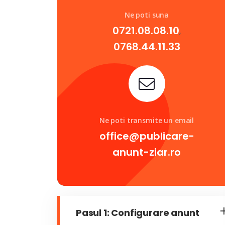
Ne poti suna
0721.08.08.10
,
0768.44.11.33
Ne poti transmite un email
office@publicare-
anunt-ziar.ro
Pasul 1: Configurare anunt