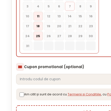
3
4
5
6
7
8
9
10
11
12
13
14
15
16
17
18
19
20
21
22
23
24
25
26
27
28
29
30
31
Cupon promotional (optional)
Am citit și sunt de acord cu
Termenii și Condițiile
, cu
Po