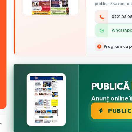
probleme sa contacta
0721.08.08
WhatsAp
Program cu pu
PUBLICĂ
Anunț online î
PUBLI