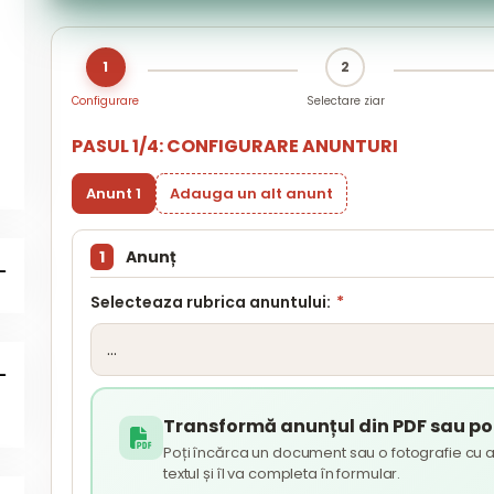
1
2
Configurare
Selectare ziar
PASUL 1/4: CONFIGURARE ANUNTURI
Anunt 1
Adauga un alt anunt
1
Anunț
Selecteaza rubrica anuntului:
*
Transformă anunțul din PDF sau poz
Poți încărca un document sau o fotografie cu a
textul și îl va completa în formular.