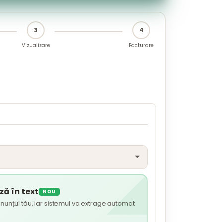
3
4
Vizualizare
Facturare
ă în text
NOU
nunțul tău, iar sistemul va extrage automat