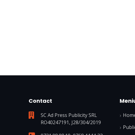
Contact
Meni
SC Ad Press Publicity SRL
Hom
RO40247191, J28/304/2019
Publi