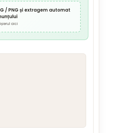
JPG / PNG și extragem automat
nunțului
șierul aici