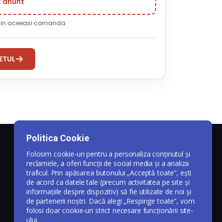
t anunt
i in aceeasi comanda
ETUL
Politica Cookie
Folosim cookie-uri pentru a personaliza conținutul și
reclamele, a oferi funcții de social media și a analiza
traficul. Prin apăsarea butonului „Acceptă toate”, ești
de acord ca datele tale (precum activitatea pe site și
informațiile despre dispozitiv) să fie utilizate de noi și
de partenerii noștri. Dacă alegi „Respinge toate”, vom
folosi doar cookie-uri strict necesare funcționării site-
ului.