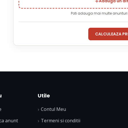
Adauga un al
Poti adauga mai multe anuntur
CALCULEAZA PR
u
Utile
e
Contul Meu
ca anunt
Termeni si conditii