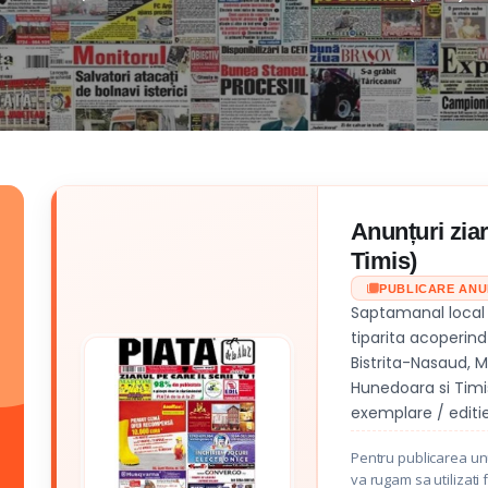
Anunțuri ziaru
Timis)
PUBLICARE AN
Saptamanal local c
tiparita acoperind 
Bistrita-Nasaud, M
Hunedoara si Timi
exemplare / editie
Pentru publicarea unui
va rugam sa utilizati 