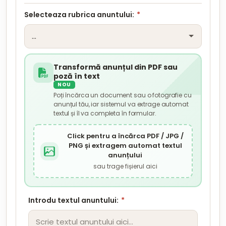
Selecteaza rubrica anuntului:
*
Transformă anunțul din PDF sau
poză în text
NOU
Poți încărca un document sau o fotografie cu
anunțul tău, iar sistemul va extrage automat
textul și îl va completa în formular.
Click pentru a încărca PDF / JPG /
PNG și extragem automat textul
anunțului
sau trage fișierul aici
Introdu textul anuntului:
*