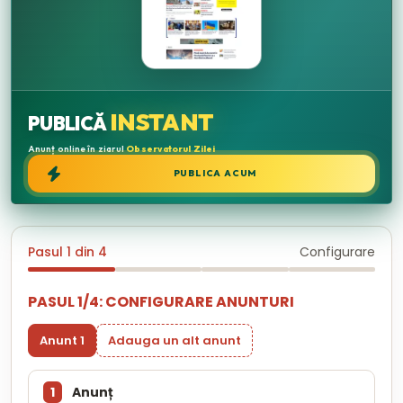
INSTANT
PUBLICĂ
Anunț online în ziarul
Observatorul Zilei
PUBLICA ACUM
Pasul 1 din 4
Configurare
PASUL 1/4: CONFIGURARE ANUNTURI
Anunt 1
Adauga un alt anunt
1
Anunț