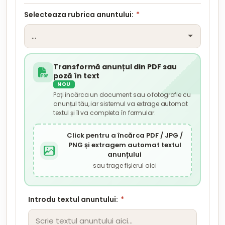
Selecteaza rubrica anuntului:
*
Transformă anunțul din PDF sau
poză în text
NOU
Poți încărca un document sau o fotografie cu
anunțul tău, iar sistemul va extrage automat
textul și îl va completa în formular.
Click pentru a încărca PDF / JPG /
PNG și extragem automat textul
anunțului
sau trage fișierul aici
Introdu textul anuntului:
*