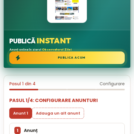
INSTANT
PUBLICĂ
Anunț online în ziarul
Observatorul Zilei
PUBLICA ACUM
Pasul 1 din 4
Configurare
PASUL 1/4: CONFIGURARE ANUNTURI
Anunt 1
Adauga un alt anunt
1
Anunț