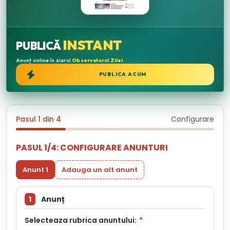
INSTANT
PUBLICĂ
Anunț online în ziarul
Observatorul Zilei
PUBLICA ACUM
Pasul 1 din 4
Configurare
PASUL 1/4: CONFIGURARE ANUNTURI
Anunt 1
Adauga un alt anunt
1
Anunț
Selecteaza rubrica anuntului:
*