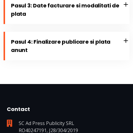
Pasul 3: Date facturare si modalitati de
plata
Pasul 4: Finalizare publicare si plata
anunt
Contact
SC Ad Press Publicity SRL
RO40247191, J28/304/2019