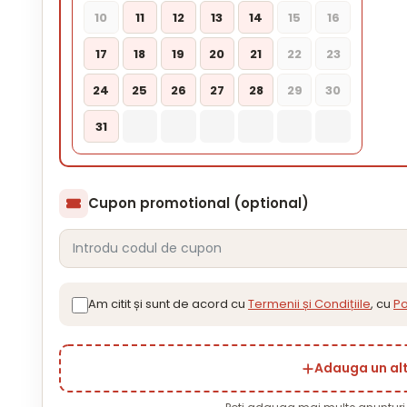
10
11
12
13
14
15
16
17
18
19
20
21
22
23
24
25
26
27
28
29
30
31
Cupon promotional (optional)
Am citit și sunt de acord cu
Termenii și Condițiile
, cu
Po
Adauga un al