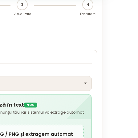
3
4
Vizualizare
Facturare
ă în text
NOU
nunțul tău, iar sistemul va extrage automat
JPG / PNG și extragem automat