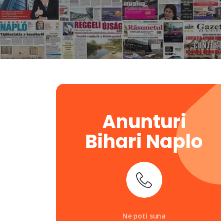
Anunturi
Bihari Naplo
Ne poti suna