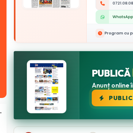
0721.08.08
WhatsAp
Program cu pu
PUBLICĂ
Anunț online î
PUBLI