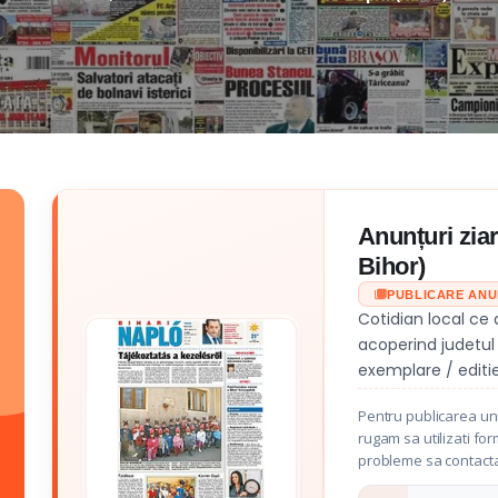
Anunțuri ziar
Bihor)
PUBLICARE AN
Cotidian local ce 
acoperind judetul 
exemplare / editie
Pentru publicarea unu
rugam sa utilizati for
probleme sa contacta