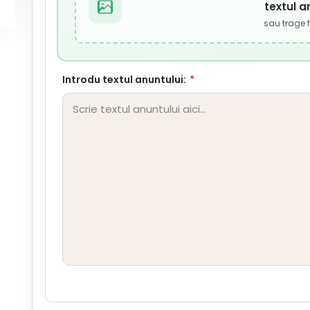
textul a
sau trage fi
Introdu textul anuntului:
*