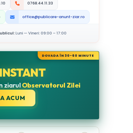
.10
0768.44.11.33
p
office@publicare-anunt-ziar.ro
blicul:
Luni — Vineri: 09:00 – 17:00
DOVADA ÎN 30-60 MINUTE
INSTANT
n ziarul
Observatorul Zilei
CA ACUM