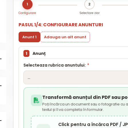
1
2
Configurare
Selectare ziar
PASUL 1/4: CONFIGURARE ANUNTURI
Anunt 1
Adauga un alt anunt
1
Anunț
Selecteaza rubrica anuntului:
*
Transformă anunțul din PDF sau poz
Poți încărca un document sau o fotografie cu a
textul și îl va completa în formular.
Click pentru a încărca PDF / 