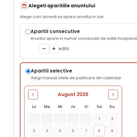
Alegeti aparitiile anuntului
Alege cum doresti sa apara anuntul in ziar
Aparitii consecutive
Anuntul apare in numar consecutiv de editii incepand 
editii
Aparitii selective
Alegi manual zilele de publicare din calendar
August 2026
Lu
Ma
Mi
Jo
Vi
Sa
Du
1
2
3
4
5
6
7
8
9