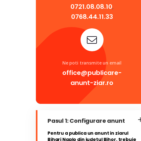
0721.08.08.10
,
0768.44.11.33
Ne poti transmite un email
office@publicare-
anunt-ziar.ro
Pasul 1: Configurare anunt
Pentru a publica un anunt in ziarul
Bihari Naplo din judetul Bihor, trebuie