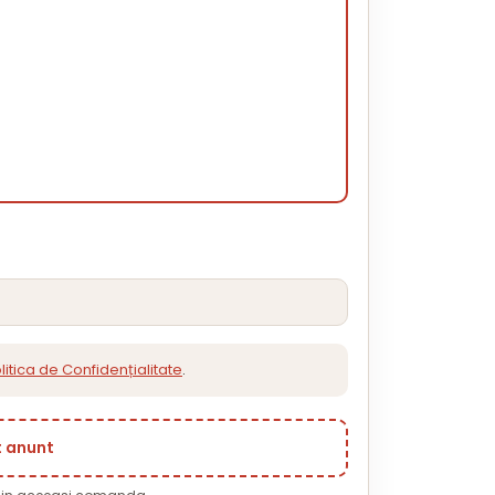
litica de Confidențialitate
.
t anunt