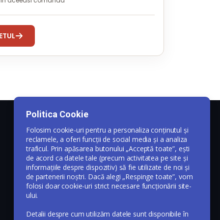
i in aceeasi comanda
ETUL
Politica Cookie
Folosim cookie-uri pentru a personaliza conținutul și
reclamele, a oferi funcții de social media și a analiza
traficul. Prin apăsarea butonului „Acceptă toate”, ești
de acord ca datele tale (precum activitatea pe site și
informațiile despre dispozitiv) să fie utilizate de noi și
de partenerii noștri. Dacă alegi „Respinge toate”, vom
folosi doar cookie-uri strict necesare funcționării site-
ului.
Detalii despre cum utilizăm datele sunt disponibile în