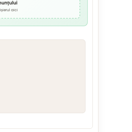
nunțului
șierul aici