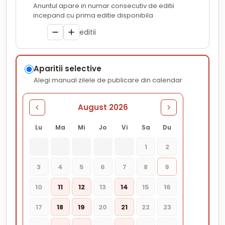
Anuntul apare in numar consecutiv de editii
incepand cu prima editie disponibila
editii
Aparitii selective
Alegi manual zilele de publicare din calendar
August 2026
Lu
Ma
Mi
Jo
Vi
Sa
Du
1
2
3
4
5
6
7
8
9
10
11
12
13
14
15
16
17
18
19
20
21
22
23