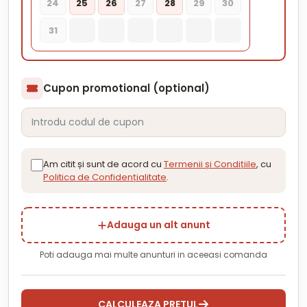
24
25
26
27
28
29
30
31
Cupon promotional (optional)
Am citit și sunt de acord cu
Termenii și Condițiile
, cu
Politica de Confidențialitate
.
Adauga un alt anunt
Poti adauga mai multe anunturi in aceeasi comanda
CALCULEAZA PRETUL