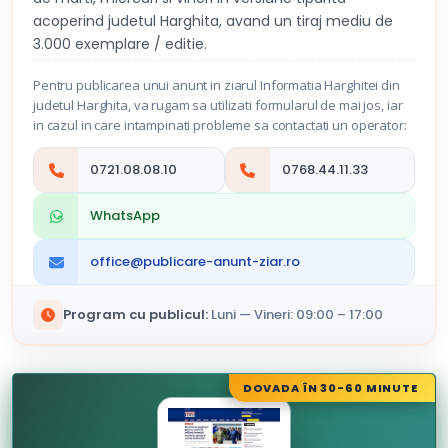
acoperind judetul Harghita, avand un tiraj mediu de
3.000 exemplare / editie.
Pentru publicarea unui anunt in ziarul Informatia Harghitei din
judetul Harghita, va rugam sa utilizati formularul de mai jos, iar
in cazul in care intampinati probleme sa contactati un operator:
0721.08.08.10
0768.44.11.33
WhatsApp
office@publicare-anunt-ziar.ro
Program cu publicul:
Luni — Vineri: 09:00 – 17:00
DOVADA ÎN 30-60 MINUTE