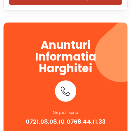
Anunturi
Informatia
Harghitei
Ne poti suna
0721.08.08.10
0768.44.11.33
,