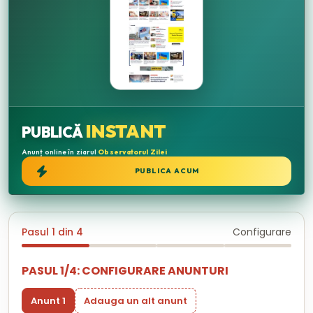
INSTANT
PUBLICĂ
Anunț online în ziarul
Observatorul Zilei
PUBLICA ACUM
Pasul 1 din 4
Configurare
PASUL 1/4: CONFIGURARE ANUNTURI
Anunt 1
Adauga un alt anunt