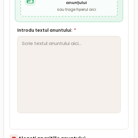
anunțului
sau trage fișierul aici
Introdu textul anuntului:
*