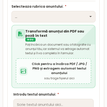
Selecteaza rubrica anuntului:
*
Transformă anunțul din PDF sau
poză în text
NOU
Poți încărca un document sau o fotografie cu
anunțul tău, iar sistemul va extrage automat
textul și îl va completa în formular.
Click pentru a încărca PDF / JPG /
PNG și extragem automat textul
anunțului
sau trage fișierul aici
Introdu textul anuntului:
*