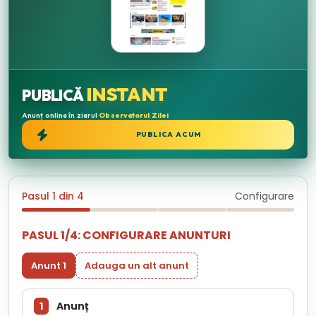
INSTANT
PUBLICĂ
Anunț online în ziarul
Observatorul Zilei
PUBLICA ACUM
Pasul 1 din 4
Configurare
PASUL 1/4: CONFIGURARE ANUNTURI
Anunt 1
Adauga un alt anunt
1
Anunț