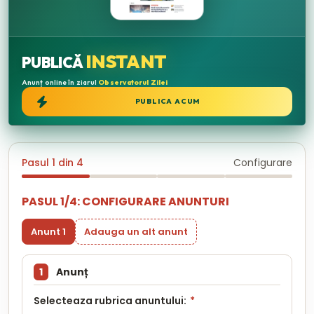
INSTANT
PUBLICĂ
Anunț online în ziarul
Observatorul Zilei
PUBLICA ACUM
Pasul 1 din 4
Configurare
PASUL 1/4: CONFIGURARE ANUNTURI
Anunt 1
Adauga un alt anunt
1
Anunț
Selecteaza rubrica anuntului:
*