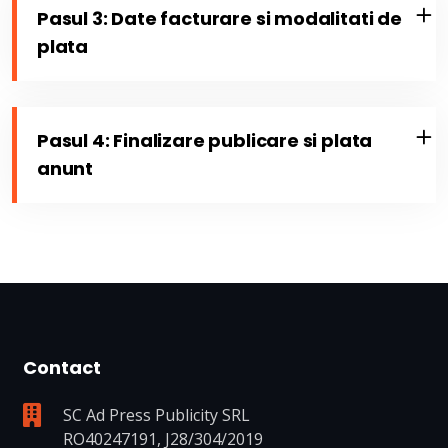
Pasul 3: Date facturare si modalitati de
plata
Pasul 4: Finalizare publicare si plata
anunt
Contact
SC Ad Press Publicity SRL
RO40247191, J28/304/2019