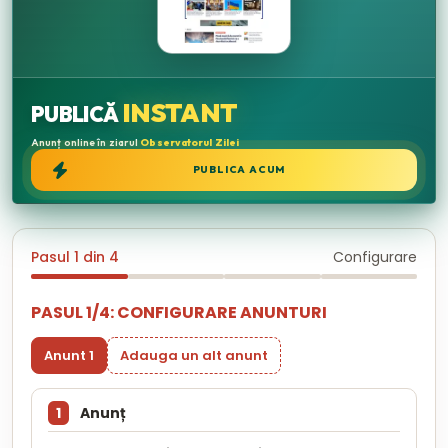
INSTANT
PUBLICĂ
Anunț online în ziarul
Observatorul Zilei
PUBLICA ACUM
Pasul 1 din 4
Configurare
PASUL 1/4: CONFIGURARE ANUNTURI
Anunt 1
Adauga un alt anunt
1
Anunț