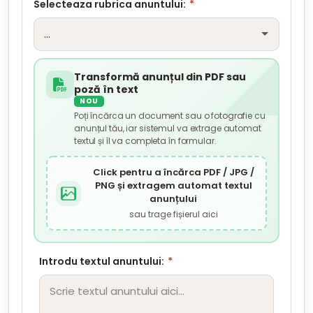
Selecteaza rubrica anuntului:
*
Transformă anunțul din PDF sau
poză în text
NOU
Poți încărca un document sau o fotografie cu
anunțul tău, iar sistemul va extrage automat
textul și îl va completa în formular.
Click pentru a încărca PDF / JPG /
PNG și extragem automat textul
anunțului
sau trage fișierul aici
Introdu textul anuntului:
*