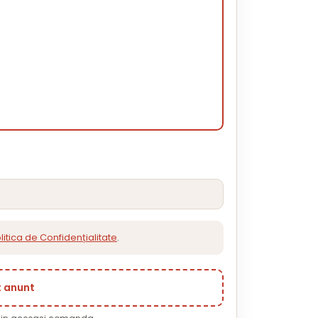
litica de Confidențialitate
.
t anunt