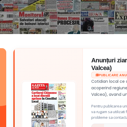
Anunțuri ziar
Valcea)
PUBLICARE AN
Cotidian local ce 
acoperind regiunea 
Valcea), avand un
Pentru publicarea unu
va rugam sa utilizati 
probleme sa contacta