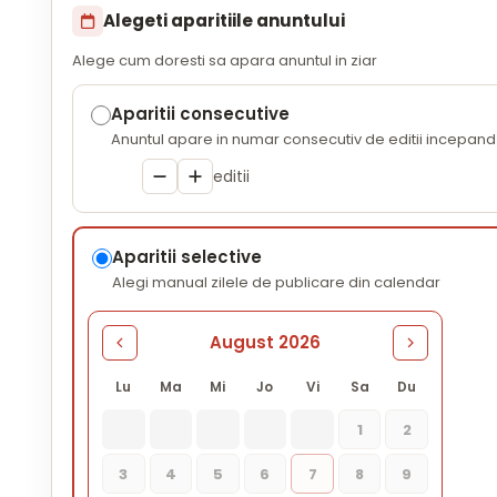
Alegeti aparitiile anuntului
Alege cum doresti sa apara anuntul in ziar
Aparitii consecutive
Anuntul apare in numar consecutiv de editii incepand 
editii
Aparitii selective
Alegi manual zilele de publicare din calendar
August 2026
Lu
Ma
Mi
Jo
Vi
Sa
Du
1
2
3
4
5
6
7
8
9