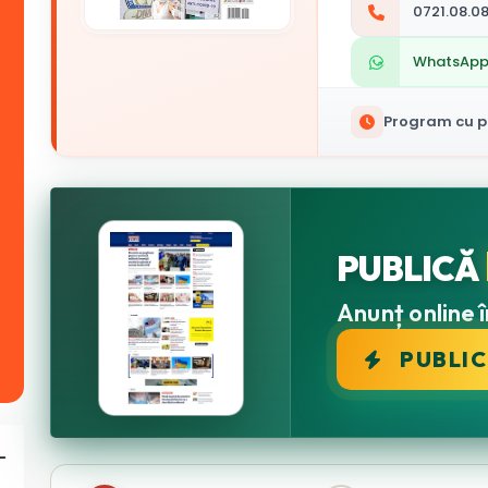
0721.08.08
WhatsAp
Program cu pu
PUBLICĂ
Anunț online î
PUBLI