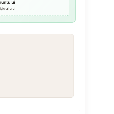
nunțului
șierul aici