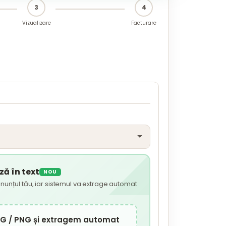
3
4
Vizualizare
Facturare
ă în text
NOU
nunțul tău, iar sistemul va extrage automat
JPG / PNG și extragem automat