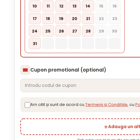
10
11
12
13
14
15
16
17
18
19
20
21
22
23
24
25
26
27
28
29
30
31
Cupon promotional (optional)
Am citit și sunt de acord cu
Termenii și Condițiile
, cu
Po
Adauga un al