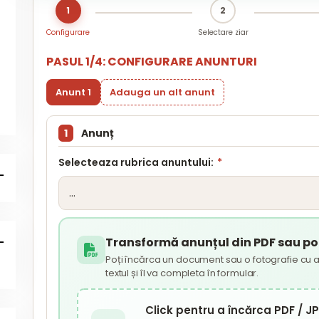
1
2
Configurare
Selectare ziar
PASUL 1/4: CONFIGURARE ANUNTURI
Anunt 1
Adauga un alt anunt
1
Anunț
Selecteaza rubrica anuntului:
*
Transformă anunțul din PDF sau poz
Poți încărca un document sau o fotografie cu a
textul și îl va completa în formular.
Click pentru a încărca PDF / 