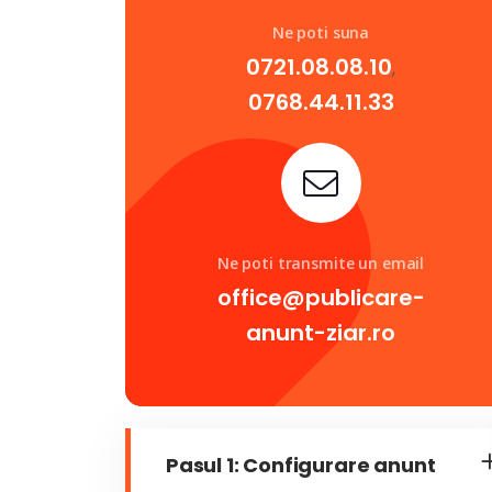
Ne poti suna
0721.08.08.10
,
0768.44.11.33
Ne poti transmite un email
office@publicare-
anunt-ziar.ro
Pasul 1: Configurare anunt