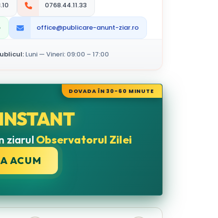
.10
0768.44.11.33
p
office@publicare-anunt-ziar.ro
blicul:
Luni — Vineri: 09:00 – 17:00
DOVADA ÎN 30-60 MINUTE
INSTANT
n ziarul
Observatorul Zilei
CA ACUM