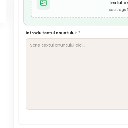
textul a
sau trage fi
Introdu textul anuntului:
*