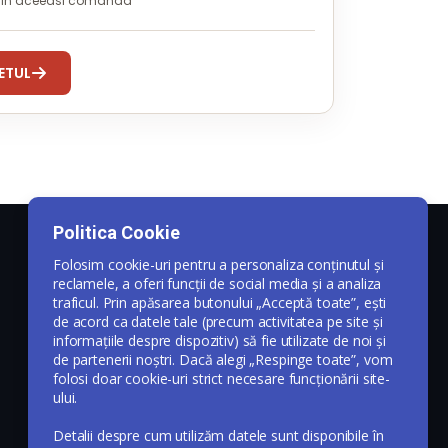
i in aceeasi comanda
ETUL
Politica Cookie
Folosim cookie-uri pentru a personaliza conținutul și
reclamele, a oferi funcții de social media și a analiza
traficul. Prin apăsarea butonului „Acceptă toate”, ești
de acord ca datele tale (precum activitatea pe site și
informațiile despre dispozitiv) să fie utilizate de noi și
de partenerii noștri. Dacă alegi „Respinge toate”, vom
folosi doar cookie-uri strict necesare funcționării site-
ului.
Detalii despre cum utilizăm datele sunt disponibile în