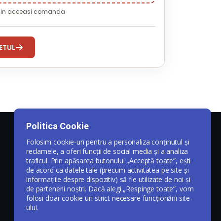
i in aceeasi comanda
ETUL
Politica Cookie
Folosim cookie-uri pentru a personaliza conținutul și
reclamele, a oferi funcții de social media și a analiza
traficul. Prin apăsarea butonului „Acceptă toate”, ești
de acord ca datele tale (precum activitatea pe site și
informațiile despre dispozitiv) să fie utilizate de noi și
de partenerii noștri. Dacă alegi „Respinge toate”, vom
folosi doar cookie-uri strict necesare funcționării site-
ului.