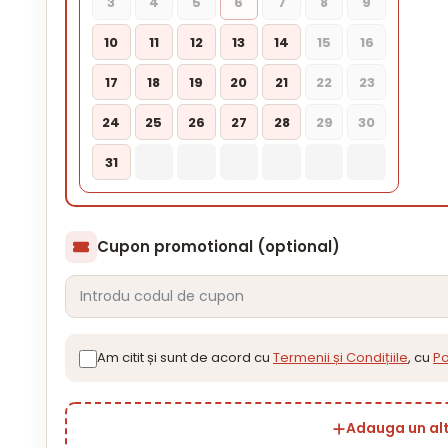
3
4
5
6
7
8
9
10
11
12
13
14
15
16
17
18
19
20
21
22
23
24
25
26
27
28
29
30
31
Cupon promotional (optional)
Am citit și sunt de acord cu
Termenii și Condițiile
, cu
Po
Adauga un al