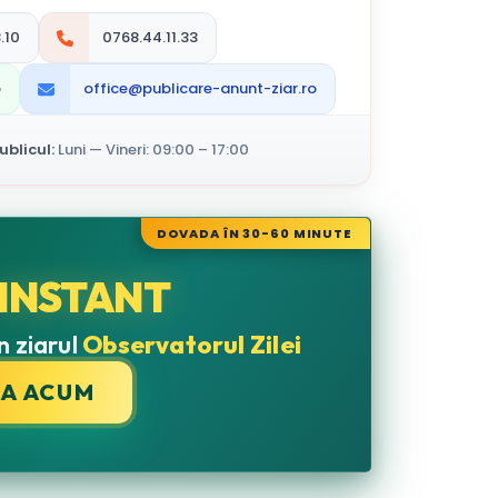
.10
0768.44.11.33
p
office@publicare-anunt-ziar.ro
blicul:
Luni — Vineri: 09:00 – 17:00
DOVADA ÎN 30-60 MINUTE
INSTANT
n ziarul
Observatorul Zilei
CA ACUM