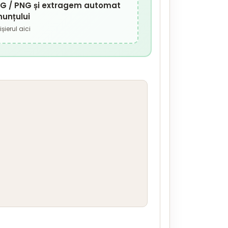
JPG / PNG și extragem automat
nunțului
șierul aici