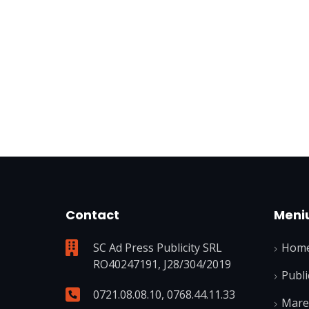
Contact
Meni
SC Ad Press Publicity SRL
Hom
RO40247191, J28/304/2019
Publi
0721.08.08.10
,
0768.44.11.33
Mare 