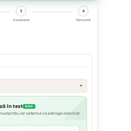
3
4
Vizualizare
Facturare
ă în text
NOU
nunțul tău, iar sistemul va extrage automat