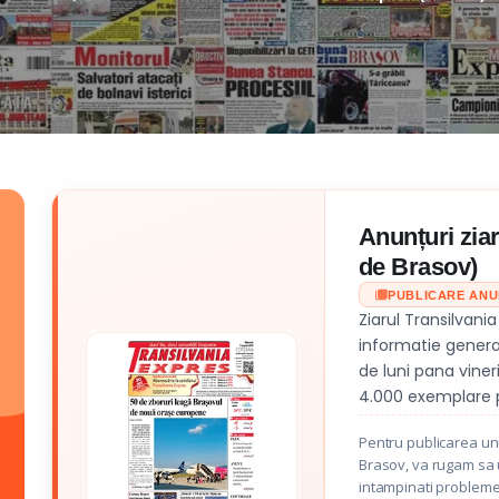
Anunțuri ziar
de Brasov)
PUBLICARE AN
Ziarul Transilvani
informatie genera
de luni pana vineri
4.000 exemplare p
Pentru publicarea unu
Brasov, va rugam sa ut
intampinati probleme