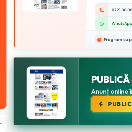
0721.08.08
WhatsAp
Program cu pu
PUBLICĂ
Anunț online î
PUBLI