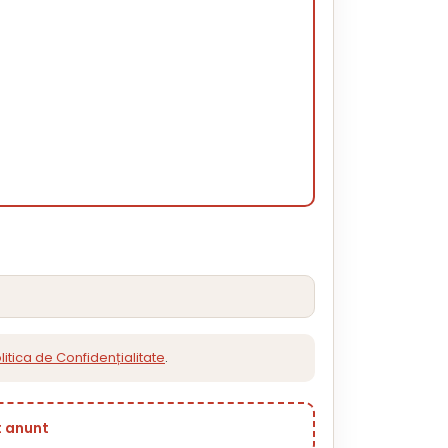
litica de Confidențialitate
.
t anunt