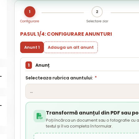
1
2
Configurare
Selectare ziar
PASUL 1/4: CONFIGURARE ANUNTURI
Anunt 1
Adauga un alt anunt
1
Anunț
Selecteaza rubrica anuntului:
*
Transformă anunțul din PDF sau poz
Poți încărca un document sau o fotografie cu a
textul și îl va completa în formular.