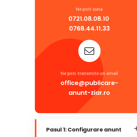
Ne poti suna
0721.08.08.10
,
0768.44.11.33
Ne poti transmite un email
office@publicare-
anunt-ziar.ro
Pasul 1: Configurare anunt