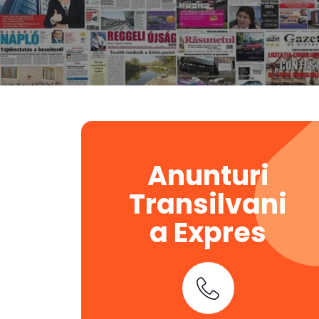
Anunturi
Transilvani
a Expres