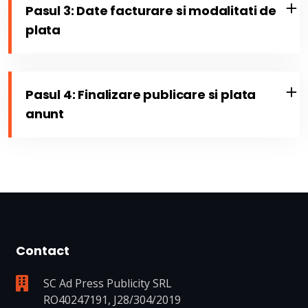
Pasul 3: Date facturare si modalitati de
plata
Pasul 4: Finalizare publicare si plata
anunt
Contact
SC Ad Press Publicity SRL
RO40247191, J28/304/2019