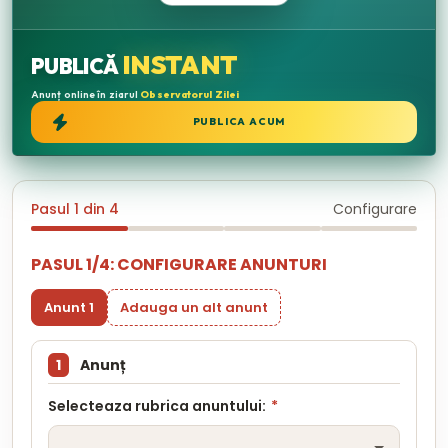
INSTANT
PUBLICĂ
Anunț online în ziarul
Observatorul Zilei
PUBLICA ACUM
Pasul 1 din 4
Configurare
PASUL 1/4: CONFIGURARE ANUNTURI
Anunt 1
Adauga un alt anunt
1
Anunț
Selecteaza rubrica anuntului:
*