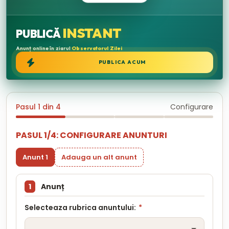
INSTANT
PUBLICĂ
Anunț online în ziarul
Observatorul Zilei
PUBLICA ACUM
Pasul 1 din 4
Configurare
PASUL 1/4: CONFIGURARE ANUNTURI
Anunt 1
Adauga un alt anunt
1
Anunț
Selecteaza rubrica anuntului:
*