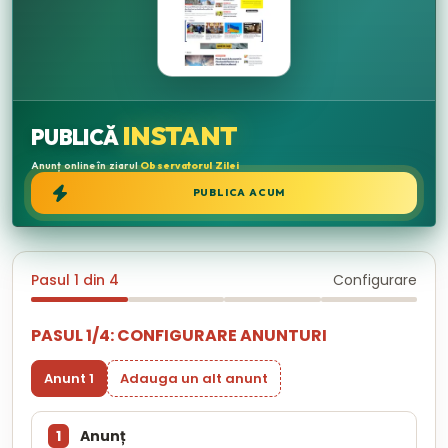
INSTANT
PUBLICĂ
Anunț online în ziarul
Observatorul Zilei
PUBLICA ACUM
Pasul 1 din 4
Configurare
PASUL 1/4: CONFIGURARE ANUNTURI
Anunt 1
Adauga un alt anunt
1
Anunț