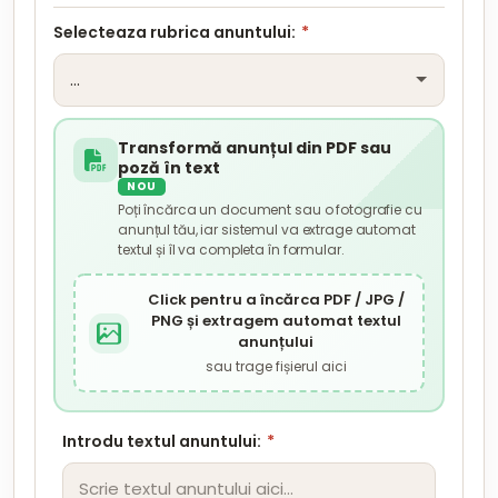
Selecteaza rubrica anuntului:
*
Transformă anunțul din PDF sau
poză în text
NOU
Poți încărca un document sau o fotografie cu
anunțul tău, iar sistemul va extrage automat
textul și îl va completa în formular.
Click pentru a încărca PDF / JPG /
PNG și extragem automat textul
anunțului
sau trage fișierul aici
Introdu textul anuntului:
*