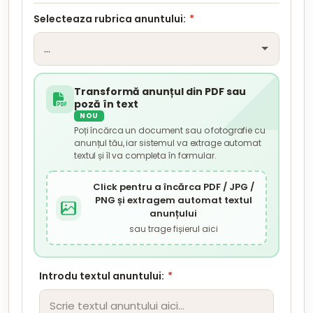
Selecteaza rubrica anuntului:
*
Transformă anunțul din PDF sau
poză în text
NOU
Poți încărca un document sau o fotografie cu
anunțul tău, iar sistemul va extrage automat
textul și îl va completa în formular.
Click pentru a încărca PDF / JPG /
PNG și extragem automat textul
anunțului
sau trage fișierul aici
Introdu textul anuntului:
*