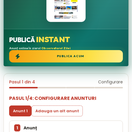
INSTANT
PUBLICĂ
Anunț online în ziarul
Observatorul Zilei
PUBLICA ACUM
Pasul 1 din 4
Configurare
PASUL 1/4: CONFIGURARE ANUNTURI
Anunt 1
Adauga un alt anunt
1
Anunț