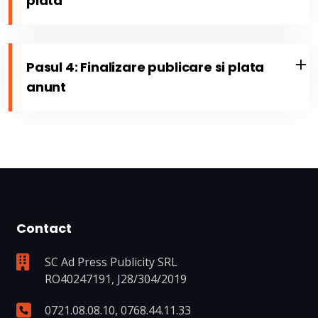
plata
Pasul 4: Finalizare publicare si plata
anunt
Contact
SC Ad Press Publicity SRL
RO40247191, J28/304/2019
0721.08.08.10
,
0768.44.11.33