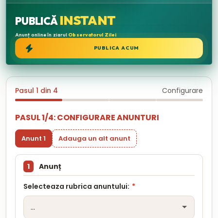
INSTANT
PUBLICĂ
Anunț online în ziarul
Observatorul Zilei
PUBLICA ACUM
Pasul 1 din 4
Configurare
PASUL 1/4: CONFIGURARE ANUNTURI
Anunt 1
Adauga un alt anunt
1
Anunț
Selecteaza rubrica anuntului:
*