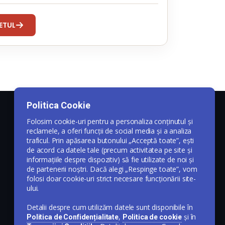
ETUL
Politica Cookie
Folosim cookie-uri pentru a personaliza conținutul și
reclamele, a oferi funcții de social media și a analiza
traficul. Prin apăsarea butonului „Acceptă toate”, ești
de acord ca datele tale (precum activitatea pe site și
informațiile despre dispozitiv) să fie utilizate de noi și
de partenerii noștri. Dacă alegi „Respinge toate”, vom
folosi doar cookie-uri strict necesare funcționării site-
ului.
Detalii despre cum utilizăm datele sunt disponibile în
,
și în
Politica de Confidențialitate
Politica de cookie