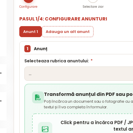
Configurare
Selectare ziar
PASUL 1/4: CONFIGURARE ANUNTURI
Anunt 1
Adauga un alt anunt
1
Anunț
Selecteaza rubrica anuntului:
*
Transformă anunțul din PDF sau poz
Poți încărca un document sau o fotografie cu a
textul și îl va completa în formular.
Click pentru a încărca PDF / 
textul a