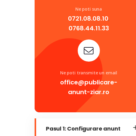
Ne poti suna
0721.08.08.10
,
0768.44.11.33
Ne poti transmite un email
office@publicare-
anunt-ziar.ro
Pasul 1: Configurare anunt