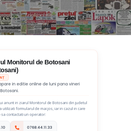
rul Monitorul de Botosani
tosani)
UNȚ
apare in editie online de luni pana vineri
 Botosani.
i anunt in ziarul Monitorul de Botosani din judetul
utilizati formularul de mai jos, iar in cazul in care
 sa contactati un operator:
.10
0768.44.11.33