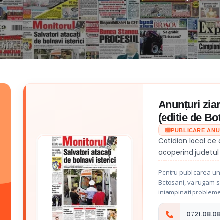
Anunțuri zia
(editie de Bo
PUBLICARE AN
Cotidian local ce 
acoperind judetul
Pentru publicarea unu
Botosani, va rugam sa 
intampinati probleme
0721.08.08