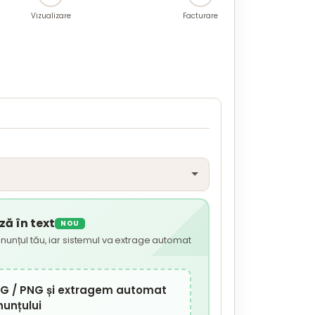
Vizualizare
Facturare
ă în text
NOU
nunțul tău, iar sistemul va extrage automat
JPG / PNG și extragem automat
nunțului