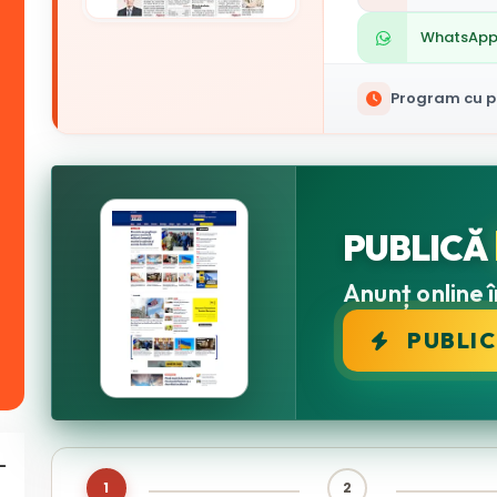
WhatsAp
Program cu pu
PUBLICĂ
Anunț online î
PUBLI
1
2