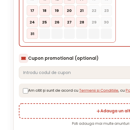
17
18
19
20
21
22
23
24
25
26
27
28
29
30
31
Cupon promotional (optional)
Am citit și sunt de acord cu
Termenii și Condițiile
, cu
Po
Adauga un al
Poti adauga mai multe anuntur