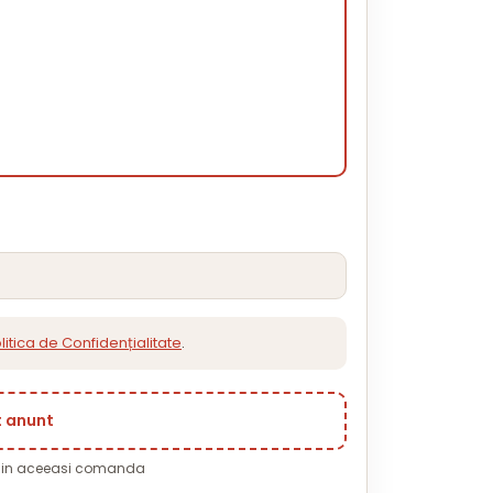
litica de Confidențialitate
.
t anunt
i in aceeasi comanda