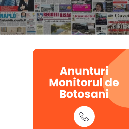
Anunturi
Monitorul de
Botosani