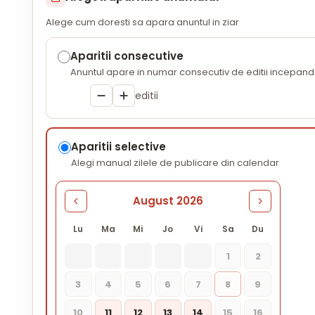
Alege cum doresti sa apara anuntul in ziar
Aparitii consecutive
Anuntul apare in numar consecutiv de editii incepand 
editii
Aparitii selective
Alegi manual zilele de publicare din calendar
August 2026
Lu
Ma
Mi
Jo
Vi
Sa
Du
1
2
3
4
5
6
7
8
9
10
11
12
13
14
15
16