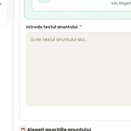
sau trage fi
Introdu textul anuntului:
*
Alegeti aparitiile anuntului