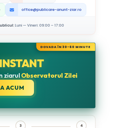
p
office@publicare-anunt-ziar.ro
blicul:
Luni — Vineri: 09:00 – 17:00
DOVADA ÎN 30-60 MINUTE
INSTANT
n ziarul
Observatorul Zilei
CA ACUM
3
4