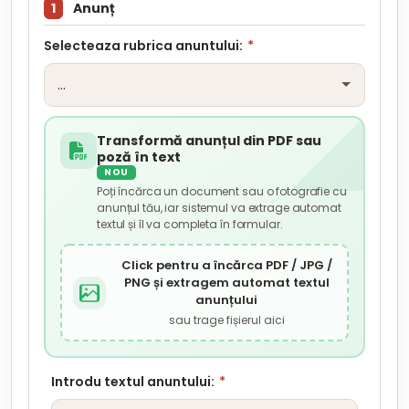
1
Anunț
Selecteaza rubrica anuntului:
*
Transformă anunțul din PDF sau
poză în text
NOU
Poți încărca un document sau o fotografie cu
anunțul tău, iar sistemul va extrage automat
textul și îl va completa în formular.
Click pentru a încărca PDF / JPG /
PNG și extragem automat textul
anunțului
sau trage fișierul aici
Introdu textul anuntului:
*