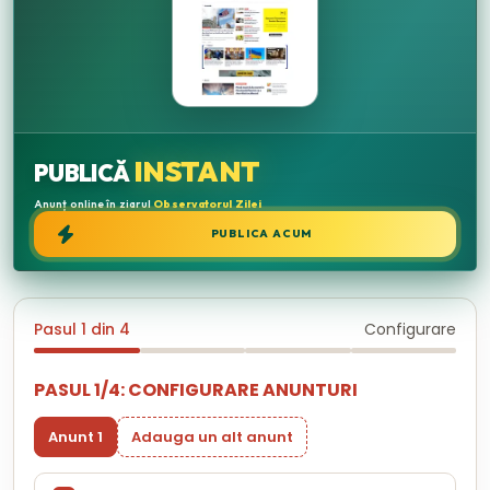
INSTANT
PUBLICĂ
Anunț online în ziarul
Observatorul Zilei
PUBLICA ACUM
Pasul 1 din 4
Configurare
PASUL 1/4: CONFIGURARE ANUNTURI
Anunt 1
Adauga un alt anunt