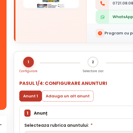
0721.08.08
WhatsAp
Program cu pu
1
2
Configurare
Selectare ziar
PASUL 1/4: CONFIGURARE ANUNTURI
Anunt 1
Adauga un alt anunt
1
Anunț
Selecteaza rubrica anuntului:
*