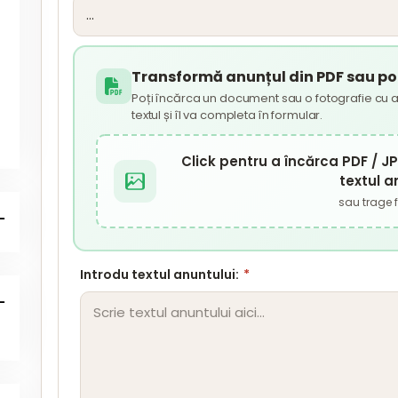
Transformă anunțul din PDF sau poz
Poți încărca un document sau o fotografie cu a
textul și îl va completa în formular.
Click pentru a încărca PDF / 
textul a
sau trage fi
Introdu textul anuntului:
*