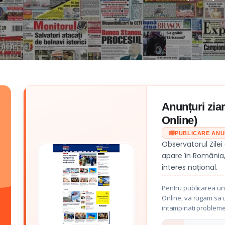
Anunțuri ziar
Online)
PUBLICARE AN
Observatorul Zilei
apare în România
interes național.
Pentru publicarea unu
Online, va rugam sa ut
intampinati probleme