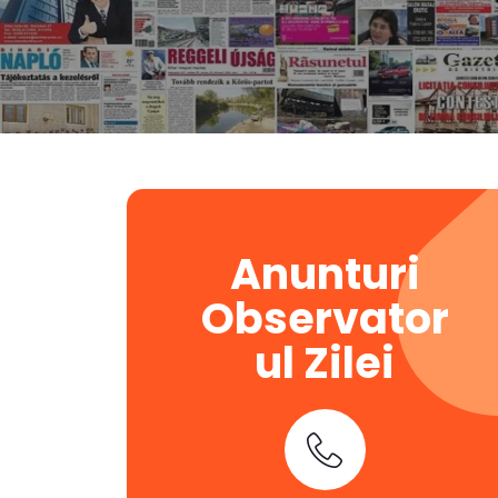
Anunturi
Observator
ul Zilei