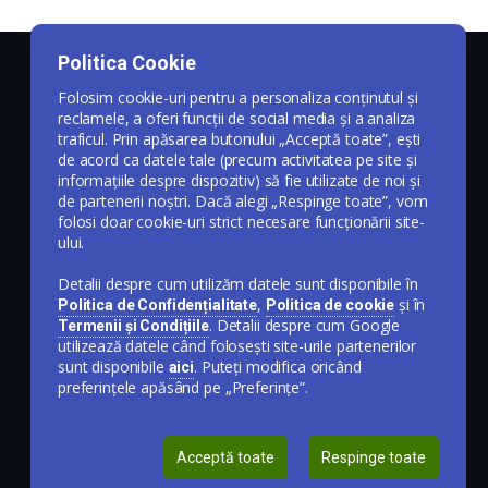
Politica Cookie
Folosim cookie-uri pentru a personaliza conținutul și
reclamele, a oferi funcții de social media și a analiza
traficul. Prin apăsarea butonului „Acceptă toate”, ești
de acord ca datele tale (precum activitatea pe site și
informațiile despre dispozitiv) să fie utilizate de noi și
de partenerii noștri. Dacă alegi „Respinge toate”, vom
folosi doar cookie-uri strict necesare funcționării site-
ului.
Detalii despre cum utilizăm datele sunt disponibile în
,
și în
Politica de Confidențialitate
Politica de cookie
. Detalii despre cum Google
Termenii și Condițiile
utilizează datele când folosești site-urile partenerilor
sunt disponibile
. Puteți modifica oricând
aici
preferințele apăsând pe „Preferințe”.
Acceptă toate
Respinge toate