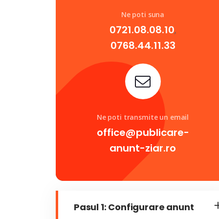
Ne poti suna
0721.08.08.10
,
0768.44.11.33
Ne poti transmite un email
office@publicare-
anunt-ziar.ro
Pasul 1: Configurare anunt