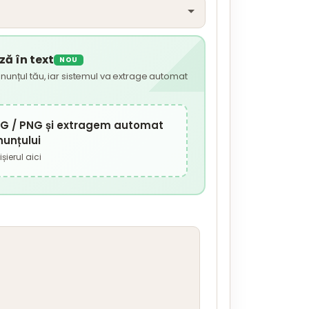
ă în text
NOU
nunțul tău, iar sistemul va extrage automat
JPG / PNG și extragem automat
nunțului
șierul aici