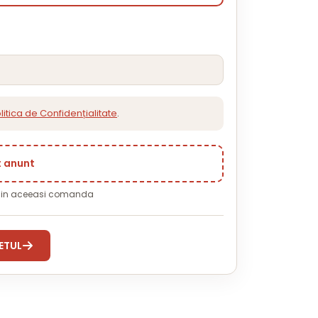
litica de Confidențialitate
.
t anunt
i in aceeasi comanda
ETUL