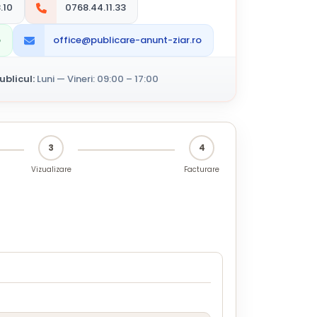
.10
0768.44.11.33
p
office@publicare-anunt-ziar.ro
blicul:
Luni — Vineri: 09:00 – 17:00
3
4
Vizualizare
Facturare