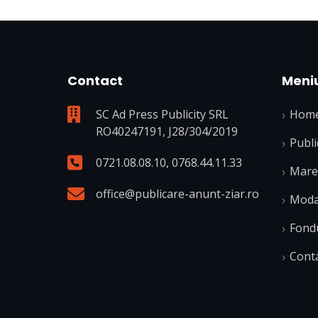
Contact
Meni
SC Ad Press Publicity SRL
Hom
RO40247191, J28/304/2019
Publi
0721.08.08.10
,
0768.44.11.33
Mare 
office@publicare-anunt-ziar.ro
Modal
Fond
Cont