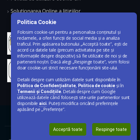
Solutionarea Online a litigiilor
Politica Cookie
Folosim cookie-uri pentru a personaliza conținutul și
reclamele, a oferi funcții de social media și a analiza
traficul. Prin apăsarea butonului „Acceptă toate”, ești de
acord ca datele tale (precum activitatea pe site și
informațiile despre dispozitiv) să fie utilizate de noi și de
partenerii noștri. Dacă alegi „Respinge toate”, vom folosi
doar cookie-uri strict necesare funcționării site-ului.
Detalii despre cum utilizăm datele sunt disponibile în
,
și în
Politica de Confidențialitate
Politica de cookie
. Detalii despre cum Google
Termenii și Condițiile
utilizează datele când folosești site-urile partenerilor sunt
disponibile
. Puteți modifica oricând preferințele
aici
apăsând pe „Preferințe”.
Acceptă toate
Respinge toate