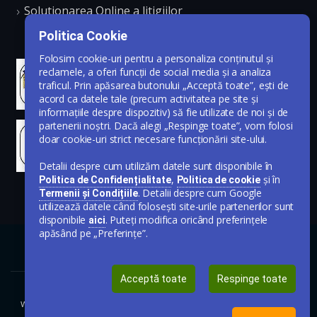
Solutionarea Online a litigiilor
Politica Cookie
Folosim cookie-uri pentru a personaliza conținutul și
reclamele, a oferi funcții de social media și a analiza
traficul. Prin apăsarea butonului „Acceptă toate”, ești de
acord ca datele tale (precum activitatea pe site și
informațiile despre dispozitiv) să fie utilizate de noi și de
partenerii noștri. Dacă alegi „Respinge toate”, vom folosi
doar cookie-uri strict necesare funcționării site-ului.
Detalii despre cum utilizăm datele sunt disponibile în
,
și în
Politica de Confidențialitate
Politica de cookie
. Detalii despre cum Google
Termenii și Condițiile
utilizează datele când folosești site-urile partenerilor sunt
disponibile
. Puteți modifica oricând preferințele
aici
apăsând pe „Preferințe”.
Acceptă toate
Respinge toate
www.publicare-anunt-ziar.ro © Toate drepturile rezervate 2020-