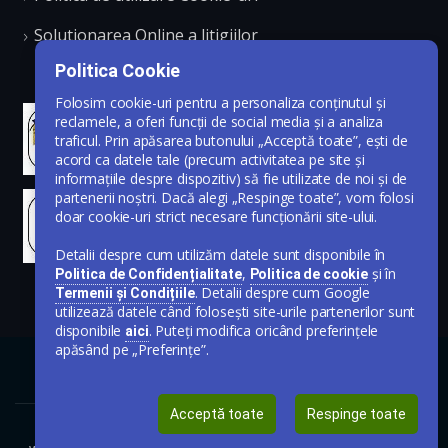
Solutionarea Online a litigiilor
Politica Cookie
Folosim cookie-uri pentru a personaliza conținutul și
reclamele, a oferi funcții de social media și a analiza
traficul. Prin apăsarea butonului „Acceptă toate”, ești de
acord ca datele tale (precum activitatea pe site și
informațiile despre dispozitiv) să fie utilizate de noi și de
partenerii noștri. Dacă alegi „Respinge toate”, vom folosi
doar cookie-uri strict necesare funcționării site-ului.
Detalii despre cum utilizăm datele sunt disponibile în
,
și în
Politica de Confidențialitate
Politica de cookie
. Detalii despre cum Google
Termenii și Condițiile
utilizează datele când folosești site-urile partenerilor sunt
disponibile
. Puteți modifica oricând preferințele
aici
apăsând pe „Preferințe”.
Acceptă toate
Respinge toate