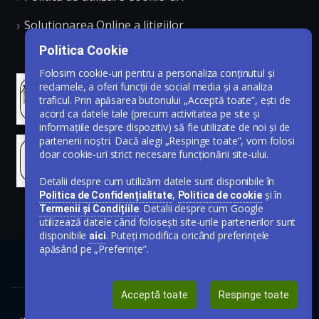
Solutionarea Online a litigiilor
Politica Cookie
Folosim cookie-uri pentru a personaliza conținutul și
reclamele, a oferi funcții de social media și a analiza
traficul. Prin apăsarea butonului „Acceptă toate”, ești de
acord ca datele tale (precum activitatea pe site și
informațiile despre dispozitiv) să fie utilizate de noi și de
partenerii noștri. Dacă alegi „Respinge toate”, vom folosi
doar cookie-uri strict necesare funcționării site-ului.
Detalii despre cum utilizăm datele sunt disponibile în
,
și în
Politica de Confidențialitate
Politica de cookie
. Detalii despre cum Google
Termenii și Condițiile
utilizează datele când folosești site-urile partenerilor sunt
disponibile
. Puteți modifica oricând preferințele
aici
apăsând pe „Preferințe”.
Acceptă toate
Respinge toate