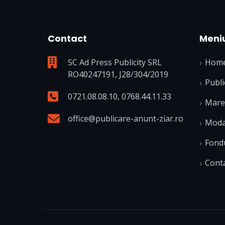
Contact
Meni
SC Ad Press Publicity SRL
Hom
RO40247191, J28/304/2019
Publi
0721.08.08.10
,
0768.44.11.33
Mare 
office@publicare-anunt-ziar.ro
Modal
Fond
Cont