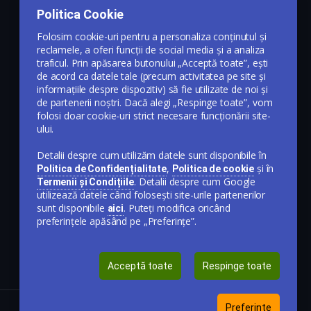
Politica Cookie
Folosim cookie-uri pentru a personaliza conținutul și
reclamele, a oferi funcții de social media și a analiza
traficul. Prin apăsarea butonului „Acceptă toate”, ești
de acord ca datele tale (precum activitatea pe site și
informațiile despre dispozitiv) să fie utilizate de noi și
de partenerii noștri. Dacă alegi „Respinge toate”, vom
folosi doar cookie-uri strict necesare funcționării site-
ului.
Detalii despre cum utilizăm datele sunt disponibile în
,
și în
Politica de Confidențialitate
Politica de cookie
. Detalii despre cum Google
Termenii și Condițiile
utilizează datele când folosești site-urile partenerilor
sunt disponibile
. Puteți modifica oricând
aici
preferințele apăsând pe „Preferințe”.
Acceptă toate
Respinge toate
Preferințe