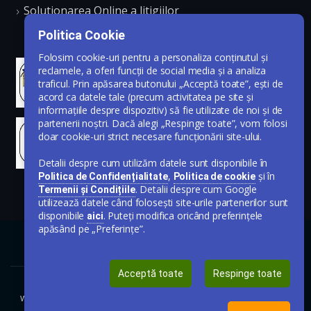
Solutionarea Online a litigiilor
Politica Cookie
Folosim cookie-uri pentru a personaliza conținutul și
reclamele, a oferi funcții de social media și a analiza
traficul. Prin apăsarea butonului „Acceptă toate”, ești de
acord ca datele tale (precum activitatea pe site și
informațiile despre dispozitiv) să fie utilizate de noi și de
partenerii noștri. Dacă alegi „Respinge toate”, vom folosi
doar cookie-uri strict necesare funcționării site-ului.
Detalii despre cum utilizăm datele sunt disponibile în
,
și în
Politica de Confidențialitate
Politica de cookie
. Detalii despre cum Google
Termenii și Condițiile
utilizează datele când folosești site-urile partenerilor sunt
disponibile
. Puteți modifica oricând preferințele
aici
apăsând pe „Preferințe”.
Acceptă toate
Respinge toate
www.publicare-anunt-ziar.ro © Toate drepturile rezervate 2020-