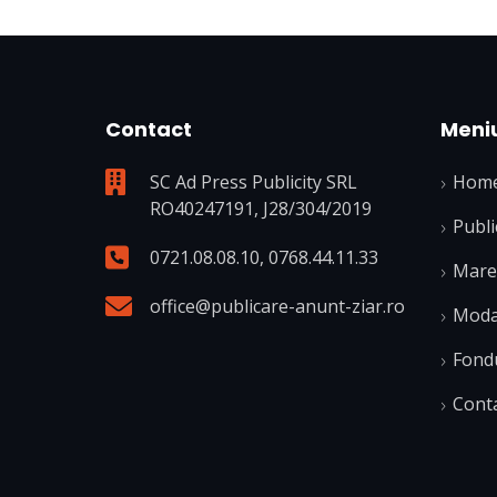
Contact
Meni
SC Ad Press Publicity SRL
Hom
RO40247191, J28/304/2019
Publi
0721.08.08.10
,
0768.44.11.33
Mare 
office@publicare-anunt-ziar.ro
Modal
Fond
Cont