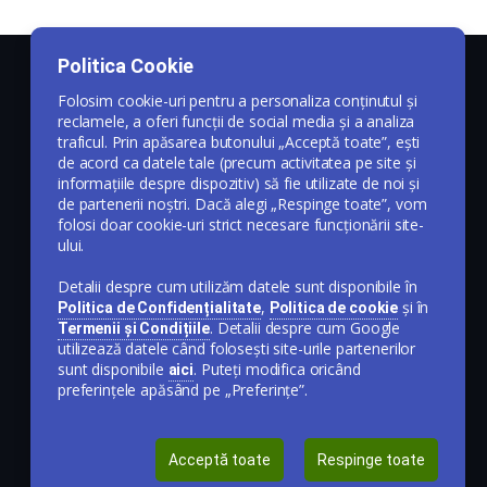
Politica Cookie
Folosim cookie-uri pentru a personaliza conținutul și
reclamele, a oferi funcții de social media și a analiza
traficul. Prin apăsarea butonului „Acceptă toate”, ești
de acord ca datele tale (precum activitatea pe site și
informațiile despre dispozitiv) să fie utilizate de noi și
de partenerii noștri. Dacă alegi „Respinge toate”, vom
folosi doar cookie-uri strict necesare funcționării site-
ului.
Detalii despre cum utilizăm datele sunt disponibile în
,
și în
Politica de Confidențialitate
Politica de cookie
. Detalii despre cum Google
Termenii și Condițiile
utilizează datele când folosești site-urile partenerilor
sunt disponibile
. Puteți modifica oricând
aici
preferințele apăsând pe „Preferințe”.
Acceptă toate
Respinge toate