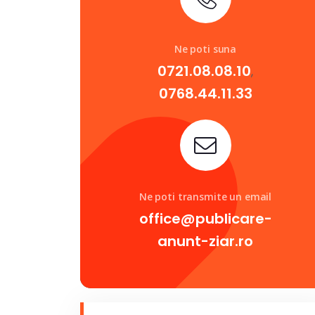
Ne poti suna
0721.08.08.10
,
0768.44.11.33
Ne poti transmite un email
office@publicare-
anunt-ziar.ro