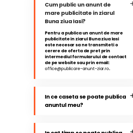
Cum public un anunt de
mare publicitate in ziarul
Buna ziua Iasi?
Pentru a publica un anunt de mare
publicitate in ziarul Buna ziua Iasi
este necesar sa ne transmiteti o
cerere de oferta de pret prin
intermediul formularului de contact
de pe website sau prin email:
office@publicare-anunt-ziar.ro
.
In ce caseta se poate publica
anuntul meu?
In cat timp se poate publica