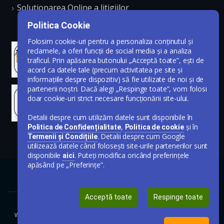
Solutionarea Online a litigiilor
Politica Cookie
Folosim cookie-uri pentru a personaliza conținutul și
reclamele, a oferi funcții de social media și a analiza
traficul. Prin apăsarea butonului „Acceptă toate”, ești de
acord ca datele tale (precum activitatea pe site și
informațiile despre dispozitiv) să fie utilizate de noi și de
partenerii noștri. Dacă alegi „Respinge toate”, vom folosi
doar cookie-uri strict necesare funcționării site-ului.
Detalii despre cum utilizăm datele sunt disponibile în
,
și în
Politica de Confidențialitate
Politica de cookie
. Detalii despre cum Google
Termenii și Condițiile
utilizează datele când folosești site-urile partenerilor sunt
disponibile
. Puteți modifica oricând preferințele
aici
apăsând pe „Preferințe”.
Acceptă toate
Respinge toate
www.publicare-anunt-ziar.ro © Toate drepturile rezervate 2020-