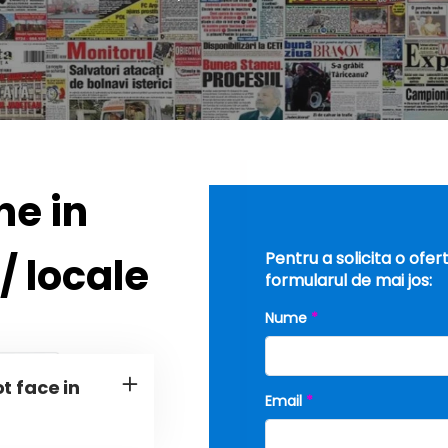
n
e
i
n
/
l
o
c
a
l
e
ot face in