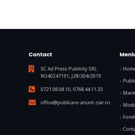
Contact
Meni
SC Ad Press Publicity SRL
Hom
RO40247191, J28/304/2019
Publi
0721.08.08.10
,
0768.44.11.33
Mare 
office@publicare-anunt-ziar.ro
Modal
Fond
Cont