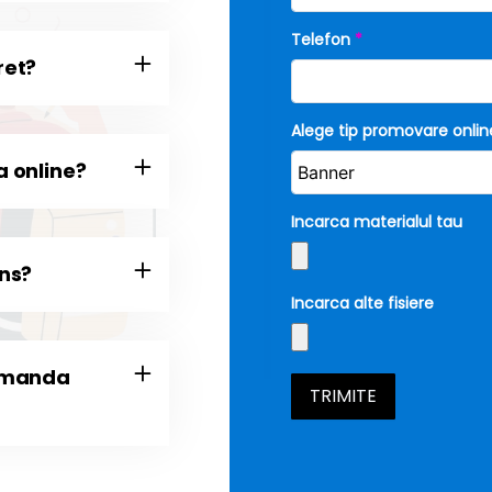
ret?
a online?
ans?
comanda