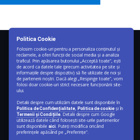
Politica Cookie
Folosim cookie-uri pentru a personaliza conținutul și
reclamele, a oferi funcții de social media și a analiza
traficul. Prin apăsarea butonului „Acceptă toate”, ești
de acord ca datele tale (precum activitatea pe site și
informațiile despre dispozitiv) să fie utilizate de noi și
de partenerii noștri. Dacă alegi „Respinge toate”, vom
folosi doar cookie-uri strict necesare funcționării site-
ului.
Detalii despre cum utilizăm datele sunt disponibile în
,
și în
Politica de Confidențialitate
Politica de cookie
. Detalii despre cum Google
Termenii și Condițiile
utilizează datele când folosești site-urile partenerilor
sunt disponibile
. Puteți modifica oricând
aici
preferințele apăsând pe „Preferințe”.