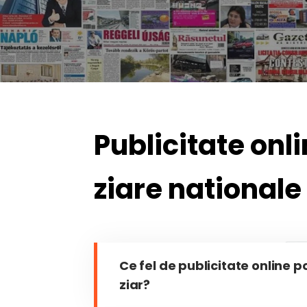
P
u
b
l
i
c
i
t
a
t
e
o
n
l
i
z
i
a
r
e
n
a
t
i
o
n
a
l
e
Ce fel de publicitate online p
ziar?