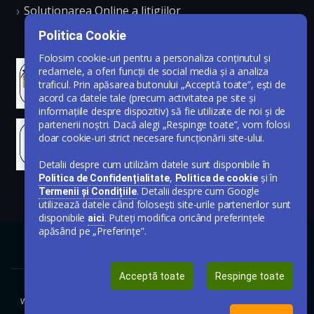
Solutionarea Online a litigiilor
Politica Cookie
Folosim cookie-uri pentru a personaliza conținutul și
reclamele, a oferi funcții de social media și a analiza
traficul. Prin apăsarea butonului „Acceptă toate”, ești de
acord ca datele tale (precum activitatea pe site și
informațiile despre dispozitiv) să fie utilizate de noi și de
partenerii noștri. Dacă alegi „Respinge toate”, vom folosi
doar cookie-uri strict necesare funcționării site-ului.
Detalii despre cum utilizăm datele sunt disponibile în
,
și în
Politica de Confidențialitate
Politica de cookie
. Detalii despre cum Google
Termenii și Condițiile
utilizează datele când folosești site-urile partenerilor sunt
disponibile
. Puteți modifica oricând preferințele
aici
apăsând pe „Preferințe”.
Acceptă toate
Respinge toate
www.publicare-anunt-ziar.ro © Toate drepturile rezervate 2020-