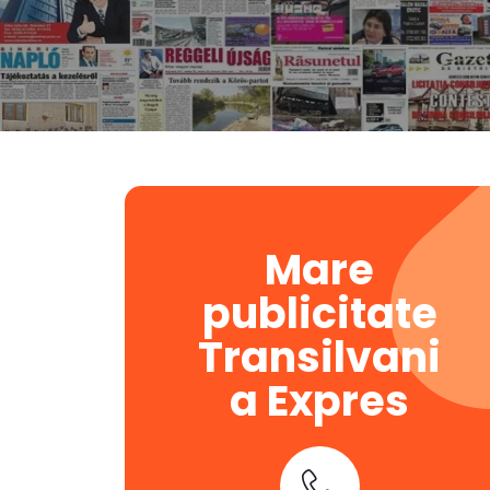
Mare
publicitate
Transilvani
a Expres