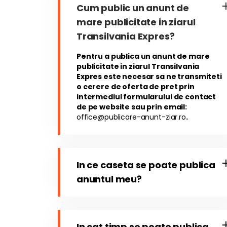
Cum public un anunt de
mare publicitate in ziarul
Transilvania Expres?
Pentru a publica un anunt de mare
publicitate in ziarul Transilvania
Expres este necesar sa ne transmiteti
o cerere de oferta de pret prin
intermediul formularului de contact
de pe website sau prin email:
office@publicare-anunt-ziar.ro
.
In ce caseta se poate publica
anuntul meu?
In cat timp se poate publica