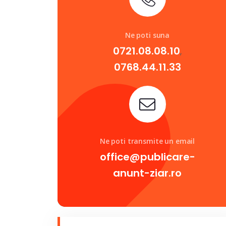
Ne poti suna
0721.08.08.10
,
0768.44.11.33
Ne poti transmite un email
office@publicare-
anunt-ziar.ro