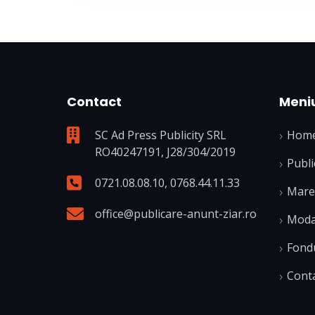
Contact
Meni
SC Ad Press Publicity SRL
Hom
RO40247191, J28/304/2019
Publi
0721.08.08.10
,
0768.44.11.33
Mare 
office@publicare-anunt-ziar.ro
Modal
Fond
Cont