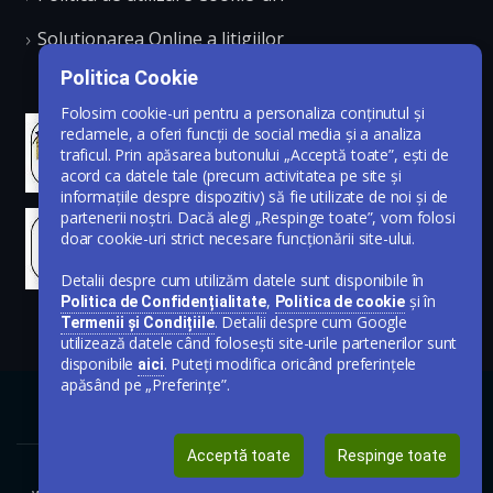
Solutionarea Online a litigiilor
Politica Cookie
Folosim cookie-uri pentru a personaliza conținutul și
reclamele, a oferi funcții de social media și a analiza
traficul. Prin apăsarea butonului „Acceptă toate”, ești de
acord ca datele tale (precum activitatea pe site și
informațiile despre dispozitiv) să fie utilizate de noi și de
partenerii noștri. Dacă alegi „Respinge toate”, vom folosi
doar cookie-uri strict necesare funcționării site-ului.
Detalii despre cum utilizăm datele sunt disponibile în
,
și în
Politica de Confidențialitate
Politica de cookie
. Detalii despre cum Google
Termenii și Condițiile
utilizează datele când folosești site-urile partenerilor sunt
disponibile
. Puteți modifica oricând preferințele
aici
apăsând pe „Preferințe”.
Acceptă toate
Respinge toate